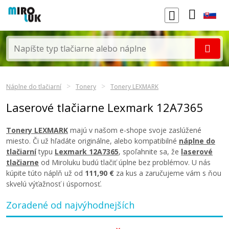
Náplne do tlačiarní
Tonery
Tonery LEXMARK
Laserové tlačiarne Lexmark 12A7365
Tonery LEXMARK
majú v našom e-shope svoje zaslúžené
miesto. Či už hľadáte originálne, alebo kompatibilné
náplne do
tlačiarní
typu
Lexmark 12A7365
, spoľahnite sa, že
laserové
tlačiarne
od Miroluku budú tlačiť úplne bez problémov. U nás
kúpite túto náplň už od
111,90 €
za kus a zaručujeme vám s ňou
skvelú výťažnosť i úspornosť.
Zoradené od najvýhodnejších