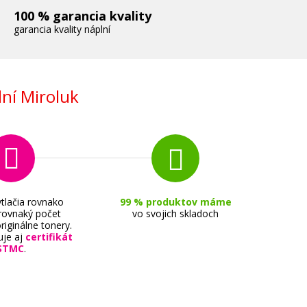
100 % garancia kvality
garancia kvality náplní
ní Miroluk
tlačia rovnako
99 % produktov máme
 rovnaký počet
vo svojich skladoch
riginálne tonery.
uje aj
certifikát
STMC
.