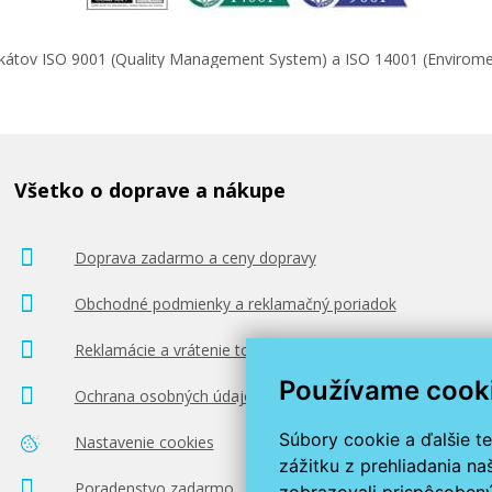
ifikátov ISO 9001 (Quality Management System) a ISO 14001 (Enviro
Všetko o doprave a nákupe
Doprava zadarmo a ceny dopravy
Obchodné podmienky a reklamačný poriadok
Reklamácie a vrátenie tovaru
Používame cook
Ochrana osobných údajov
Súbory cookie a ďalšie t
Nastavenie cookies
zážitku z prehliadania n
Poradenstvo zadarmo
zobrazovali prispôsobený