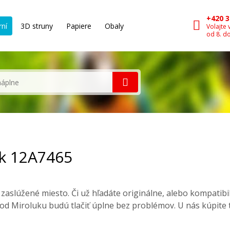
+420 3
rní
3D struny
Papiere
Obaly
Volajte 
od 8. d
rk 12A7465
aslúžené miesto. Či už hľadáte originálne, alebo kompatib
od Miroluku budú tlačiť úplne bez problémov. U nás kúpite