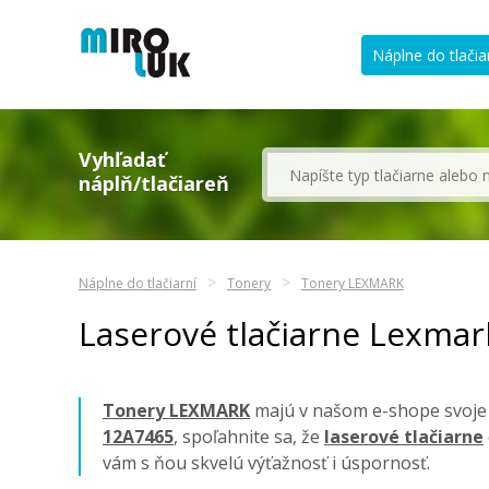
Náplne do tlačia
Vyhľadať
náplň/tlačiareň
Náplne do tlačiarní
Tonery
Tonery LEXMARK
Laserové tlačiarne Lexma
Tonery LEXMARK
majú v našom e-shope svoje z
12A7465
, spoľahnite sa, že
laserové tlačiarne
vám s ňou skvelú výťažnosť i úspornosť.