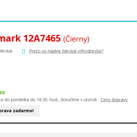
mark 12A7465
(Čierny)
Miroluk
Prečo sú náplne Miroluk výhodnejšie?
DE
te do pondelka do 16:30. hod., doručíme v utorok
Ceny dopravy
prava zadarmo!