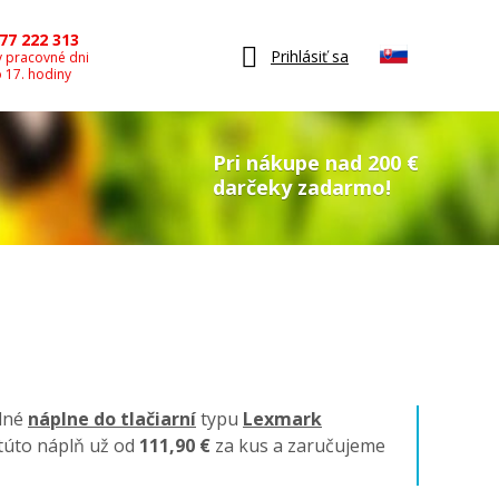
77 222 313
Prihlásiť sa
v pracovné dni
o 17. hodiny
Pri nákupe nad 200 €
darčeky zadarmo!
ilné
náplne do tlačiarní
typu
Lexmark
 túto náplň už od
111,90 €
za kus a zaručujeme