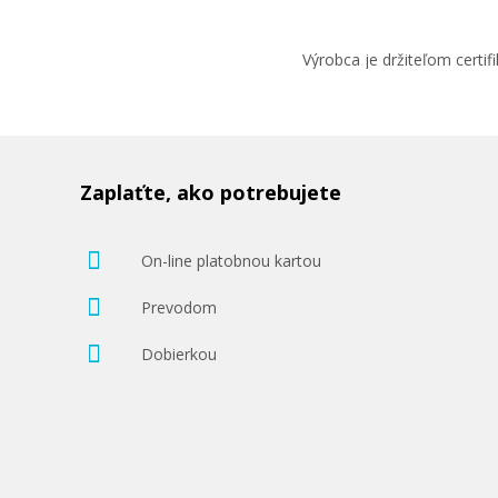
Výrobca je držiteľom cert
Zaplaťte, ako potrebujete
On-line platobnou kartou
Prevodom
Dobierkou