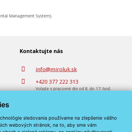
mental Management System).
Kontaktujte nás
info@miroluk.sk
+420 377 222 313
Volajte v pracovné dni od 8. do 17. hod.
ies
Kontaktné údaje
echnológie sledovania používame na zlepšenie vášho
ašich webových stránok, na to, aby sme vám
 obsah a cielené reklamy, na analýzu návštevnosti