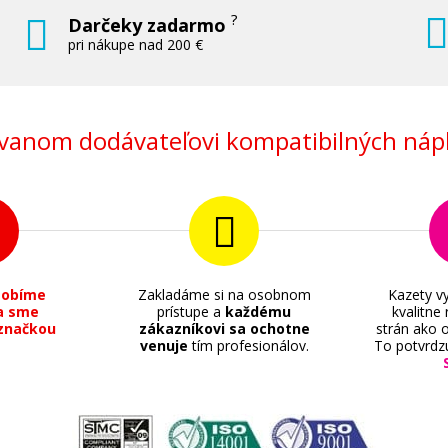
?
Darčeky zadarmo
pri nákupe nad 200 €
anom dodávateľovi kompatibilných nápl
sobíme
Zakladáme si na osobnom
Kazety vy
a sme
prístupe a
každému
kvalitne
značkou
zákazníkovi sa ochotne
strán ako o
venuje
tím profesionálov.
To potvrdz