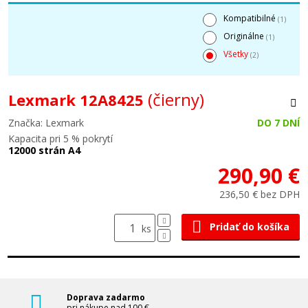
Kompatibilné
(1)
Originálne
(1)
Všetky
(2)
(čierny)
Lexmark 12A8425
Značka: Lexmark
DO 7 DNÍ
Kapacita pri 5 % pokrytí
12000 strán A4
290,90 €
236,50 € bez DPH
Pridať do košíka
ks
Doprava zadarmo
pri nákupe nad 100 €