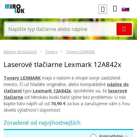
Náplne do tlačiarní
Tonery
Tonery LEXMARK
Laserové tlačiarne Lexmark 12A842x
Tonery LEXMARK
majú v našom e-shope svoje zaslúžené
miesto. Či už hľadáte originálne, alebo kompatibilné
náplne do
tlačiarní
typu
Lexmark 12A842x
, spoľahnite sa, že
laserové
tlačiarne
od Miroluku budú tlačiť úplne bez problémov. U nás
kúpite túto náplň už od
70,90 €
za kus a zaručujeme vám s ňou
skvelú výťažnosť i úspornosť.
Zoradené od najvýhodnejších
Kompatibilné
(1)