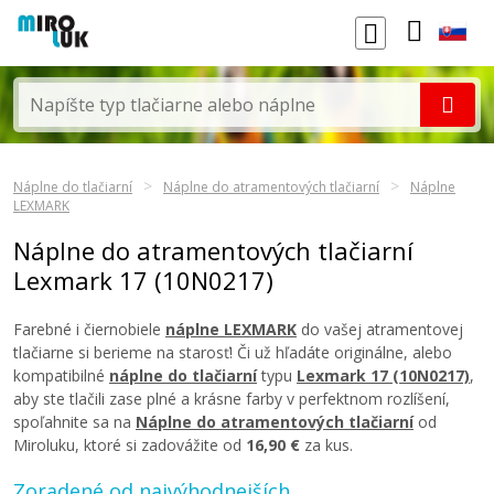
Náplne do tlačiarní
Náplne do atramentových tlačiarní
Náplne
LEXMARK
Náplne do atramentových tlačiarní
Lexmark 17 (10N0217)
Farebné i čiernobiele
náplne LEXMARK
do vašej atramentovej
tlačiarne si berieme na starosť! Či už hľadáte originálne, alebo
kompatibilné
náplne do tlačiarní
typu
Lexmark 17 (10N0217)
,
aby ste tlačili zase plné a krásne farby v perfektnom rozlíšení,
spoľahnite sa na
Náplne do atramentových tlačiarní
od
Miroluku, ktoré si zadovážite od
16,90 €
za kus.
Zoradené od najvýhodnejších