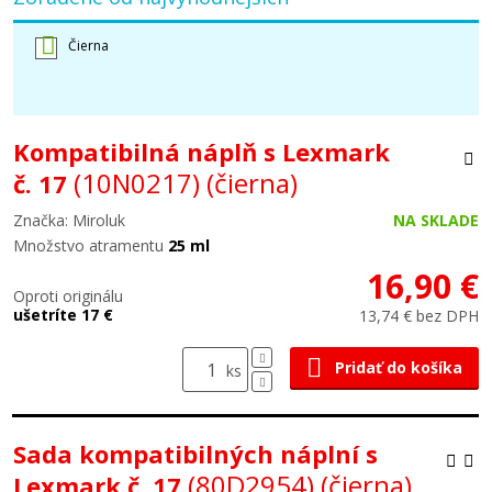
Čierna
Kompatibilná náplň s Lexmark
(10N0217)
(čierna)
č. 17
Značka: Miroluk
NA SKLADE
Množstvo atramentu
25 ml
16,90 €
Oproti originálu
ušetríte 17 €
13,74 € bez DPH
Pridať do košíka
ks
Sada kompatibilných náplní s
(80D2954)
(čierna)
Lexmark č. 17