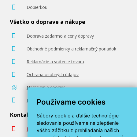
Dobierkou
Všetko o doprave a nákupe
Doprava zadarmo a ceny dopravy
Obchodné podmienky a reklamačný poriadok
Reklamácie a vrátenie tovaru
Ochrana osobných údajov
Nastavenie cookies
Poradenstvo zadarmo
Používame cookies
Kontaktujte nás
Súbory cookie a ďalšie technológie
sledovania používame na zlepšenie
info@miroluk.sk
vášho zážitku z prehliadania našich