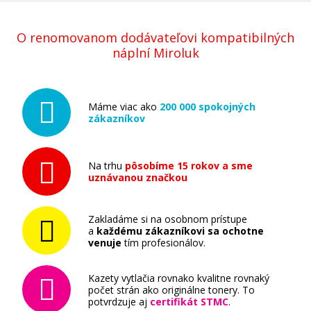
O renomovanom dodávateľovi kompatibilných
náplní Miroluk
Máme viac ako
200 000 spokojných
zákazníkov
Na trhu
pôsobíme 15 rokov a sme
uznávanou značkou
Zakladáme si na osobnom prístupe
a
každému zákazníkovi sa ochotne
venuje
tím profesionálov.
Kazety vytlačia rovnako kvalitne rovnaký
počet strán ako originálne tonery. To
potvrdzuje aj
certifikát STMC
.