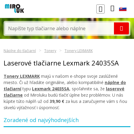
Náplne do tlačiarní
Tonery
Tonery LEXMARK
Laserové tlačiarne Lexmark 24035SA
Tonery LEXMARK
majú v našom e-shope svoje zaslúžené
miesto. Či už hľadáte originálne, alebo kompatibilné
náplne do
tlačiarní
typu
Lexmark 24035SA
, spoľahnite sa, že
laserové
tlačiarne
od Miroluku budú tlačiť úplne bez problémov. U nás
kúpite túto náplň už od
39,90 €
za kus a zaručujeme vám s ňou
skvelú výťažnosť i úspornosť.
Zoradené od najvýhodnejších