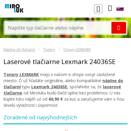
Náplne do tlačiarní
Tonery
Tonery LEXMARK
Laserové tlačiarne Lexmark 24036SE
Tonery LEXMARK
majú v našom e-shope svoje zaslúžené
miesto. Či už hľadáte originálne, alebo kompatibilné
náplne do
tlačiarní
typu
Lexmark 24036SE
, spoľahnite sa, že
laserové
tlačiarne
od Miroluku budú tlačiť úplne bez problémov. U nás
kúpite túto náplň už od
60,90 €
za kus a zaručujeme vám s ňou
skvelú výťažnosť i úspornosť.
Zoradené od najvýhodnejších