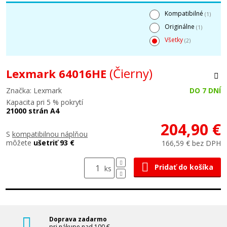
Kompatibilné
(1)
Originálne
(1)
Všetky
(2)
(Čierny)
Lexmark 64016HE
Značka: Lexmark
DO 7 DNÍ
Kapacita pri 5 % pokrytí
21000 strán A4
204,90 €
S
kompatibilnou náplňou
môžete
ušetriť 93 €
166,59 € bez DPH
Pridať do košíka
ks
Doprava zadarmo
pri nákupe nad 100 €