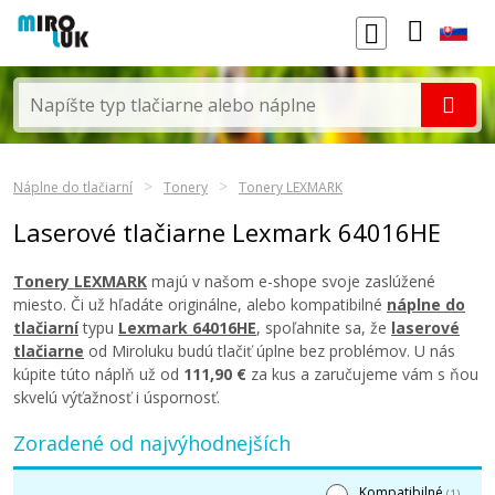
Náplne do tlačiarní
Tonery
Tonery LEXMARK
Laserové tlačiarne Lexmark 64016HE
Tonery LEXMARK
majú v našom e-shope svoje zaslúžené
miesto. Či už hľadáte originálne, alebo kompatibilné
náplne do
tlačiarní
typu
Lexmark 64016HE
, spoľahnite sa, že
laserové
tlačiarne
od Miroluku budú tlačiť úplne bez problémov. U nás
kúpite túto náplň už od
111,90 €
za kus a zaručujeme vám s ňou
skvelú výťažnosť i úspornosť.
Zoradené od najvýhodnejších
Kompatibilné
(1)