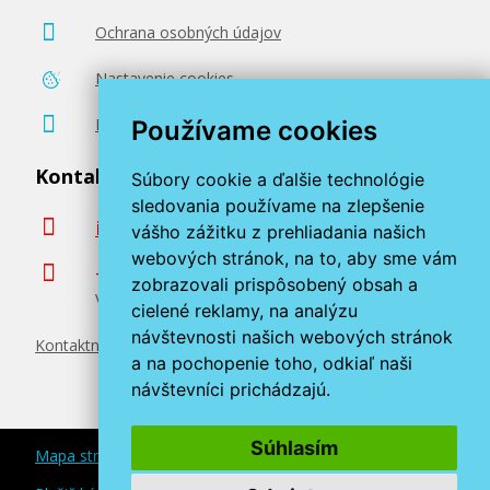
Ochrana osobných údajov
Nastavenie cookies
Poradenstvo zadarmo
Používame cookies
Kontaktujte nás
Súbory cookie a ďalšie technológie
sledovania používame na zlepšenie
info@miroluk.sk
vášho zážitku z prehliadania našich
webových stránok, na to, aby sme vám
+420 377 222 313
zobrazovali prispôsobený obsah a
Volajte v pracovné dni od 8. do 17. hod.
cielené reklamy, na analýzu
návštevnosti našich webových stránok
Kontaktné údaje
a na pochopenie toho, odkiaľ naši
návštevníci prichádzajú.
Súhlasím
Mapa stránok