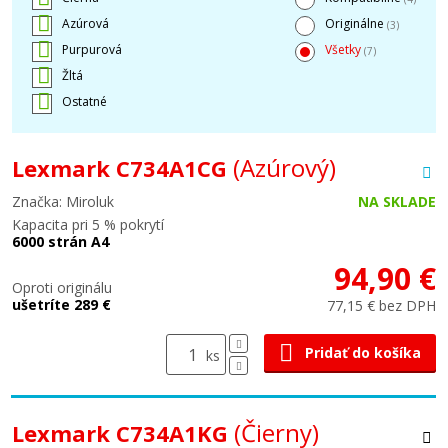
Azúrová
Originálne
(3)
Purpurová
Všetky
(7)
Žltá
Ostatné
(Azúrový)
Lexmark C734A1CG
Značka: Miroluk
NA SKLADE
Kapacita pri 5 % pokrytí
6000 strán A4
94,90 €
Oproti originálu
ušetríte 289 €
77,15 € bez DPH
Pridať do košíka
ks
(Čierny)
Lexmark C734A1KG