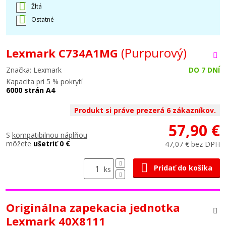
Žltá
Ostatné
(Purpurový)
Lexmark C734A1MG
Značka: Lexmark
DO 7 DNÍ
Kapacita pri 5 % pokrytí
6000 strán A4
Produkt si práve prezerá 6 zákazníkov.
57,90 €
S
kompatibilnou náplňou
môžete
ušetriť 0 €
47,07 € bez DPH
Pridať do košíka
ks
Originálna zapekacia jednotka
Lexmark 40X8111