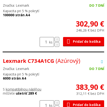
Značka: Lexmark
DO 7 DNÍ
Kapacita pri 5 % pokrytí
100000 strán A4
302,90 €
246,26 € bez DPH
Pridať do košíka
ks
(Azúrový)
Lexmark C734A1CG
Značka: Lexmark
DO 7 DNÍ
Kapacita pri 5 % pokrytí
6000 strán A4
383,90 €
S
kompatibilnou náplňou
môžete
ušetriť 289 €
312,11 € bez DPH
Pridať do košíka
ks