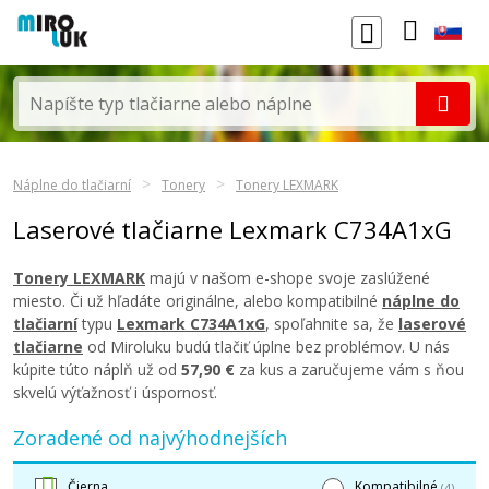
Náplne do tlačiarní
Tonery
Tonery LEXMARK
Laserové tlačiarne Lexmark C734A1xG
Tonery LEXMARK
majú v našom e-shope svoje zaslúžené
miesto. Či už hľadáte originálne, alebo kompatibilné
náplne do
tlačiarní
typu
Lexmark C734A1xG
, spoľahnite sa, že
laserové
tlačiarne
od Miroluku budú tlačiť úplne bez problémov. U nás
kúpite túto náplň už od
57,90 €
za kus a zaručujeme vám s ňou
skvelú výťažnosť i úspornosť.
Zoradené od najvýhodnejších
Čierna
Kompatibilné
(4)