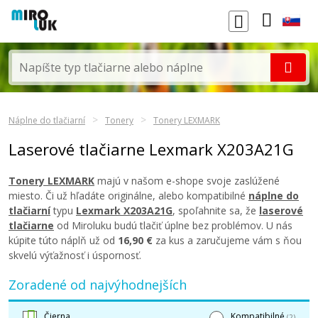
Náplne do tlačiarní
Tonery
Tonery LEXMARK
Laserové tlačiarne Lexmark X203A21G
Tonery LEXMARK
majú v našom e-shope svoje zaslúžené
miesto. Či už hľadáte originálne, alebo kompatibilné
náplne do
tlačiarní
typu
Lexmark X203A21G
, spoľahnite sa, že
laserové
tlačiarne
od Miroluku budú tlačiť úplne bez problémov. U nás
kúpite túto náplň už od
16,90 €
za kus a zaručujeme vám s ňou
skvelú výťažnosť i úspornosť.
Zoradené od najvýhodnejších
Čierna
Kompatibilné
(2)