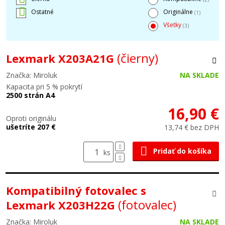
Ostatné
Originálne
(1)
Všetky
(3)
(čierny)
Lexmark X203A21G
Značka: Miroluk
NA SKLADE
Kapacita pri 5 % pokrytí
2500 strán A4
16,90 €
Oproti originálu
ušetríte 207 €
13,74 € bez DPH
Pridať do košíka
ks
Kompatibilný fotovalec s
(fotovalec)
Lexmark X203H22G
Značka: Miroluk
NA SKLADE