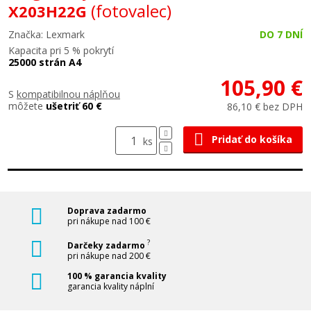
(fotovalec)
X203H22G
Značka: Lexmark
DO 7 DNÍ
Kapacita pri 5 % pokrytí
25000 strán A4
105,90 €
S
kompatibilnou náplňou
môžete
ušetriť 60 €
86,10 € bez DPH
Pridať do košíka
ks
Doprava zadarmo
pri nákupe nad 100 €
?
Darčeky zadarmo
pri nákupe nad 200 €
100 % garancia kvality
garancia kvality náplní