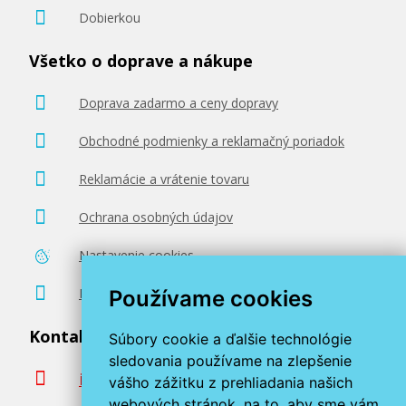
Dobierkou
Všetko o doprave a nákupe
Doprava zadarmo a ceny dopravy
Obchodné podmienky a reklamačný poriadok
Reklamácie a vrátenie tovaru
Ochrana osobných údajov
Nastavenie cookies
Poradenstvo zadarmo
Používame cookies
Kontaktujte nás
Súbory cookie a ďalšie technológie
sledovania používame na zlepšenie
info@miroluk.sk
vášho zážitku z prehliadania našich
webových stránok, na to, aby sme vám