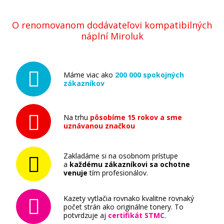
O renomovanom dodávateľovi kompatibilných
náplní Miroluk
Máme viac ako
200 000 spokojných
zákazníkov
Na trhu
pôsobíme 15 rokov a sme
uznávanou značkou
Zakladáme si na osobnom prístupe
a
každému zákazníkovi sa ochotne
venuje
tím profesionálov.
Kazety vytlačia rovnako kvalitne rovnaký
počet strán ako originálne tonery. To
potvrdzuje aj
certifikát STMC
.