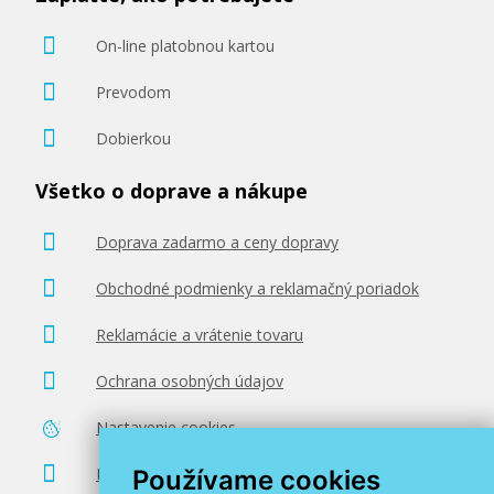
On-line platobnou kartou
Prevodom
Dobierkou
Všetko o doprave a nákupe
Doprava zadarmo a ceny dopravy
Obchodné podmienky a reklamačný poriadok
Reklamácie a vrátenie tovaru
Ochrana osobných údajov
Nastavenie cookies
Poradenstvo zadarmo
Používame cookies