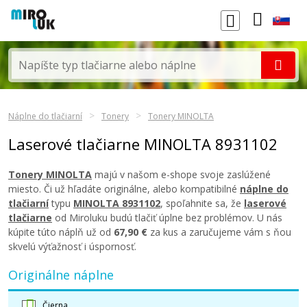
Náplne do tlačiarní
Tonery
Tonery MINOLTA
Laserové tlačiarne MINOLTA 8931102
Tonery MINOLTA
majú v našom e-shope svoje zaslúžené
miesto. Či už hľadáte originálne, alebo kompatibilné
náplne do
tlačiarní
typu
MINOLTA 8931102
, spoľahnite sa, že
laserové
tlačiarne
od Miroluku budú tlačiť úplne bez problémov. U nás
kúpite túto náplň už od
67,90 €
za kus a zaručujeme vám s ňou
skvelú výťažnosť i úspornosť.
Originálne náplne
Čierna