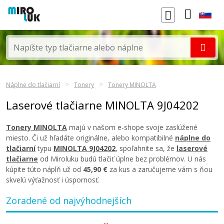
Náplne do tlačiarní
Tonery
Tonery MINOLTA
Laserové tlačiarne MINOLTA 9J04202
Tonery MINOLTA
majú v našom e-shope svoje zaslúžené
miesto. Či už hľadáte originálne, alebo kompatibilné
náplne do
tlačiarní
typu
MINOLTA 9J04202
, spoľahnite sa, že
laserové
tlačiarne
od Miroluku budú tlačiť úplne bez problémov. U nás
kúpite túto náplň už od
45,90 €
za kus a zaručujeme vám s ňou
skvelú výťažnosť i úspornosť.
Zoradené od najvýhodnejších