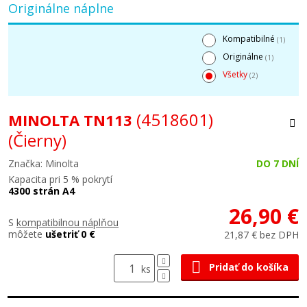
Originálne náplne
Kompatibilné
(1)
Originálne
(1)
Všetky
(2)
(4518601)
MINOLTA TN113
(Čierny)
Značka: Minolta
DO 7 DNÍ
Kapacita pri 5 % pokrytí
4300 strán A4
26,90 €
S
kompatibilnou náplňou
môžete
ušetriť 0 €
21,87 € bez DPH
Pridať do košíka
ks