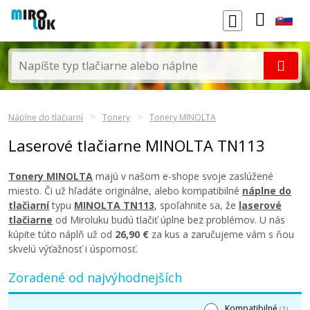
Náplne do tlačiarní
Tonery
Tonery MINOLTA
Laserové tlačiarne MINOLTA TN113
Tonery MINOLTA
majú v našom e-shope svoje zaslúžené
miesto. Či už hľadáte originálne, alebo kompatibilné
náplne do
tlačiarní
typu
MINOLTA TN113
, spoľahnite sa, že
laserové
tlačiarne
od Miroluku budú tlačiť úplne bez problémov. U nás
kúpite túto náplň už od
26,90 €
za kus a zaručujeme vám s ňou
skvelú výťažnosť i úspornosť.
Zoradené od najvýhodnejších
Kompatibilné
(1)