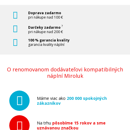
Doprava zadarmo
pri nákupe nad 100 €
?
Darčeky zadarmo
pri nákupe nad 200 €
100 % garancia kvality
garancia kvality náplní
O renomovanom dodávateľovi kompatibilných
náplní Miroluk
Máme viac ako
200 000 spokojných
zákazníkov
Na trhu
pôsobíme 15 rokov a sme
uznávanou značkou