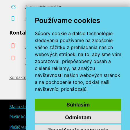
Nastavenie cookies
Poradenstvo zadarmo
Používame cookies
Kontaktujte nás
Súbory cookie a ďalšie technológie
sledovania používame na zlepšenie
info@miroluk.sk
vášho zážitku z prehliadania našich
webových stránok, na to, aby sme vám
+420 377 222 313
zobrazovali prispôsobený obsah a
Volajte v pracovné dni od 8. do 17. hod.
cielené reklamy, na analýzu
návštevnosti našich webových stránok
Kontaktné údaje
a na pochopenie toho, odkiaľ naši
návštevníci prichádzajú.
Súhlasím
Mapa stránok
Plašič kún a myší
Odmietam
Plašič vtákov