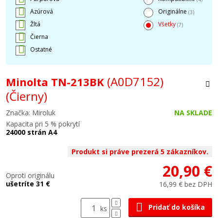
Azúrová
Originálne
(3)
Žltá
Všetky
(7)
Čierna
Ostatné
(A0D7152)
Minolta TN-213BK
(Čierny)
Značka: Miroluk
NA SKLADE
Kapacita pri 5 % pokrytí
24000 strán A4
Produkt si práve prezerá 5 zákazníkov.
20,90 €
Oproti originálu
ušetríte 31 €
16,99 € bez DPH
Pridať do košíka
ks