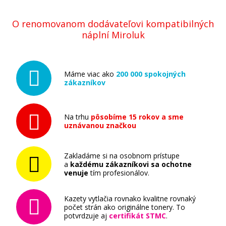
O renomovanom dodávateľovi kompatibilných
náplní Miroluk
Máme viac ako
200 000 spokojných
zákazníkov
Na trhu
pôsobíme 15 rokov a sme
uznávanou značkou
Zakladáme si na osobnom prístupe
a
každému zákazníkovi sa ochotne
venuje
tím profesionálov.
Kazety vytlačia rovnako kvalitne rovnaký
počet strán ako originálne tonery. To
potvrdzuje aj
certifikát STMC
.