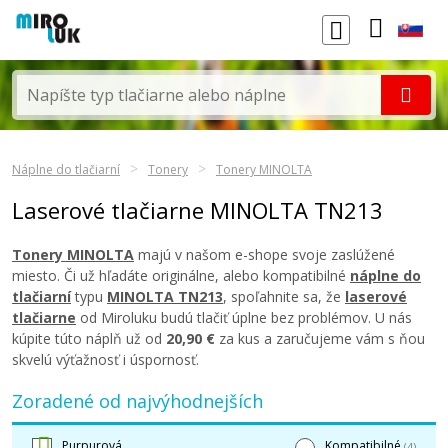
Náplne do tlačiarní
Tonery
Tonery MINOLTA
Laserové tlačiarne MINOLTA TN213
Tonery MINOLTA
majú v našom e-shope svoje zaslúžené
miesto. Či už hľadáte originálne, alebo kompatibilné
náplne do
tlačiarní
typu
MINOLTA TN213
, spoľahnite sa, že
laserové
tlačiarne
od Miroluku budú tlačiť úplne bez problémov. U nás
kúpite túto náplň už od
20,90 €
za kus a zaručujeme vám s ňou
skvelú výťažnosť i úspornosť.
Zoradené od najvýhodnejších
Purpurová
Kompatibilné
(4)