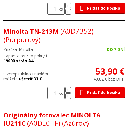
Pridať do košíka
ks
(A0D7352)
Minolta TN-213M
(Purpurový)
Značka: Minolta
DO 7 DNÍ
Kapacita pri 5 % pokrytí
19000 strán A4
53,90 €
S
kompatibilnou náplňou
môžete
ušetriť 33 €
43,82 € bez DPH
Pridať do košíka
ks
Originálny fotovalec MINOLTA
(A0DE0HF)
(Azúrový
IU211C