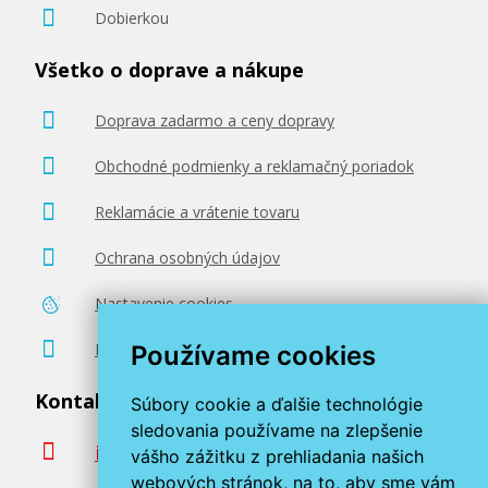
Dobierkou
Všetko o doprave a nákupe
Doprava zadarmo a ceny dopravy
Obchodné podmienky a reklamačný poriadok
Reklamácie a vrátenie tovaru
Ochrana osobných údajov
Nastavenie cookies
Poradenstvo zadarmo
Používame cookies
Kontaktujte nás
Súbory cookie a ďalšie technológie
sledovania používame na zlepšenie
info@miroluk.sk
vášho zážitku z prehliadania našich
webových stránok, na to, aby sme vám