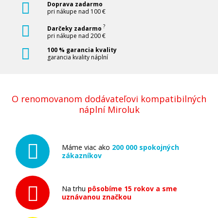
Doprava zadarmo
pri nákupe nad 100 €
?
Darčeky zadarmo
pri nákupe nad 200 €
100 % garancia kvality
garancia kvality náplní
O renomovanom dodávateľovi kompatibilných
náplní Miroluk
Máme viac ako
200 000 spokojných
zákazníkov
Na trhu
pôsobíme 15 rokov a sme
uznávanou značkou