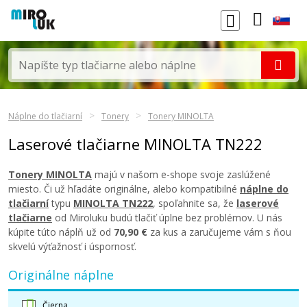
Náplne do tlačiarní
Tonery
Tonery MINOLTA
Laserové tlačiarne MINOLTA TN222
Tonery MINOLTA
majú v našom e-shope svoje zaslúžené
miesto. Či už hľadáte originálne, alebo kompatibilné
náplne do
tlačiarní
typu
MINOLTA TN222
, spoľahnite sa, že
laserové
tlačiarne
od Miroluku budú tlačiť úplne bez problémov. U nás
kúpite túto náplň už od
70,90 €
za kus a zaručujeme vám s ňou
skvelú výťažnosť i úspornosť.
Originálne náplne
Čierna