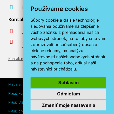
Poradenstvo zadarmo
Používame cookies
Kontaktujte nás
Súbory cookie a ďalšie technológie
sledovania používame na zlepšenie
info@miroluk.sk
vášho zážitku z prehliadania našich
webových stránok, na to, aby sme vám
+420 377 222 313
zobrazovali prispôsobený obsah a
Volajte v pracovné dni od 8. do 17. hod.
cielené reklamy, na analýzu
návštevnosti našich webových stránok
Kontaktné údaje
a na pochopenie toho, odkiaľ naši
návštevníci prichádzajú.
Súhlasím
Mapa stránok
Plašič kún a myší
Odmietam
Plašič vtákov
Zmeniť moje nastavenia
Plašič divokej zveri