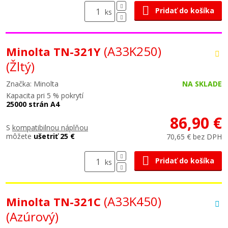
Pridať do košíka
ks
(A33K250)
Minolta TN-321Y
(Žltý)
Značka: Minolta
NA SKLADE
Kapacita pri 5 % pokrytí
25000 strán A4
86,90 €
S
kompatibilnou náplňou
môžete
ušetriť 25 €
70,65 € bez DPH
Pridať do košíka
ks
(A33K450)
Minolta TN-321C
(Azúrový)