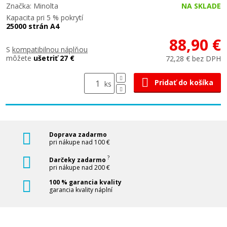
Značka: Minolta
NA SKLADE
Kapacita pri 5 % pokrytí
25000 strán A4
88,90 €
S
kompatibilnou náplňou
môžete
ušetriť 27 €
72,28 € bez DPH
Pridať do košíka
ks
Doprava zadarmo
pri nákupe nad 100 €
?
Darčeky zadarmo
pri nákupe nad 200 €
100 % garancia kvality
garancia kvality náplní