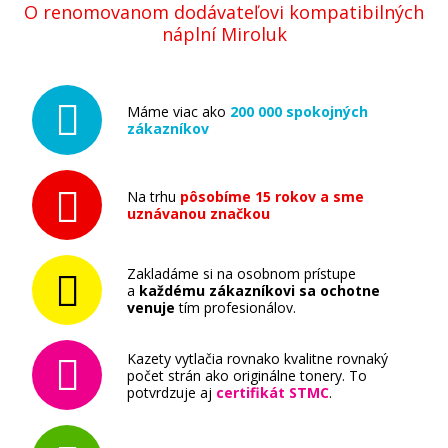
O renomovanom dodávateľovi kompatibilných
náplní Miroluk
Máme viac ako
200 000 spokojných
zákazníkov
Na trhu
pôsobíme 15 rokov a sme
uznávanou značkou
Zakladáme si na osobnom prístupe
a
každému zákazníkovi sa ochotne
venuje
tím profesionálov.
Kazety vytlačia rovnako kvalitne rovnaký
počet strán ako originálne tonery. To
potvrdzuje aj
certifikát STMC
.