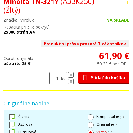
(A33K250)
Minolta TN-321Y
(Žltý)
Značka: Miroluk
NA SKLADE
Kapacita pri 5 % pokrytí
25000 strán A4
Produkt si práve prezerá 7 zákazníkov.
61,90 €
Oproti originálu
ušetríte 25 €
50,33 € bez DPH
Pridať do košíka
ks
Originálne náplne
Čierna
Kompatibilné
(5)
Azúrová
Originálne
(5)
Purpurová
Všetky
(10)