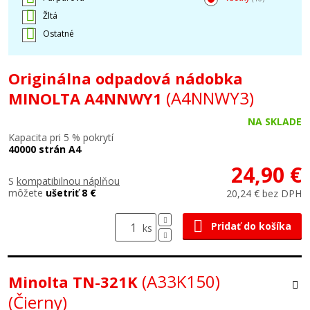
Žltá
Ostatné
Originálna odpadová nádobka
(A4NNWY3)
MINOLTA A4NNWY1
NA SKLADE
Kapacita pri 5 % pokrytí
40000 strán A4
24,90 €
S
kompatibilnou náplňou
môžete
ušetriť 8 €
20,24 € bez DPH
Pridať do košíka
ks
(A33K150)
Minolta TN-321K
(Čierny)