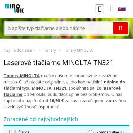
Náplne do tlačiarní
Tonery
Tonery MINOLTA
Laserové tlačiarne MINOLTA TN321
Tonery MINOLTA
majú v našom e-shope svoje zaslúžené
miesto. Či už hľadáte originálne, alebo kompatibilné
náplne do
tlačiarní
typu
MINOLTA TN321
, spoľahnite sa, že
laserové
tlačiarne
od Miroluku budú tlačiť úplne bez problémov. U nás
kúpite túto náplň už od
16,90 €
za kus a zaručujeme vám s ňou
skvelú výťažnosť i úspornosť.
Zoradené od najvýhodnejších
Čierna
Kompatibilné
(5)