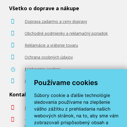
Všetko o doprave a nákupe
Doprava zadarmo a ceny dopravy
Obchodné podmienky a reklamačný poriadok
Reklamácie a vrátenie tovaru
Ochrana osobných údajov
Nastavenie cookies
Poradenstvo zadarmo
Používame cookies
Kontaktujte nás
Súbory cookie a ďalšie technológie
sledovania používame na zlepšenie
info@miroluk.sk
vášho zážitku z prehliadania našich
webových stránok, na to, aby sme vám
+420 377 222 313
zobrazovali prispôsobený obsah a
Volajte v pracovné dni od 8. do 17. hod.