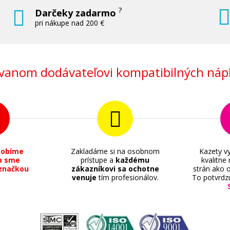
?
Darčeky zadarmo
pri nákupe nad 200 €
anom dodávateľovi kompatibilných nápl
sobíme
Zakladáme si na osobnom
Kazety vy
a sme
prístupe a
každému
kvalitne
značkou
zákazníkovi sa ochotne
strán ako o
venuje
tím profesionálov.
To potvrdz