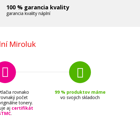
100 % garancia kvality
garancia kvality náplní
ní Miroluk
tlačia rovnako
99 % produktov máme
 rovnaký počet
vo svojich skladoch
riginálne tonery.
uje aj
certifikát
STMC
.