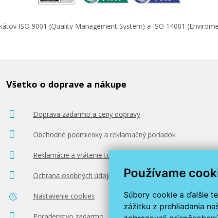
ifikátov ISO 9001 (Quality Management System) a ISO 14001 (Enviro
Všetko o doprave a nákupe
Doprava zadarmo a ceny dopravy
Obchodné podmienky a reklamačný poriadok
Reklamácie a vrátenie tovaru
Používame cook
Ochrana osobných údajov
Súbory cookie a ďalšie t
Nastavenie cookies
zážitku z prehliadania n
Poradenstvo zadarmo
zobrazovali prispôsobený