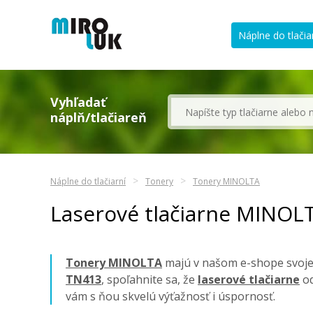
Náplne do tlačia
Vyhľadať
náplň/tlačiareň
Náplne do tlačiarní
Tonery
Tonery MINOLTA
Laserové tlačiarne MINOL
Tonery MINOLTA
majú v našom e-shope svoje 
TN413
, spoľahnite sa, že
laserové tlačiarne
od
vám s ňou skvelú výťažnosť i úspornosť.