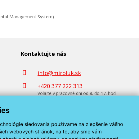
mental Management System).
Kontaktujte nás
info@miroluk.sk
+420 377 222 313
Volajte v pracovné dni od 8. do 17. hod.
ies
Kontaktné údaje
echnológie sledovania používame na zlepšenie vášho
ašich webových stránok, na to, aby sme vám
 obsah a cielené reklamy, na analýzu návštevnosti