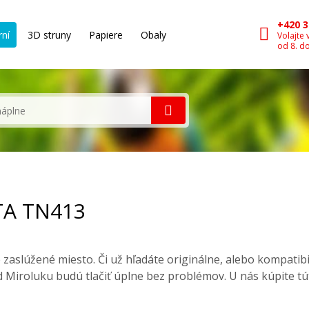
+420 3
rní
3D struny
Papiere
Obaly
Volajte 
od 8. d
TA TN413
zaslúžené miesto. Či už hľadáte originálne, alebo kompatib
 Miroluku budú tlačiť úplne bez problémov. U nás kúpite t