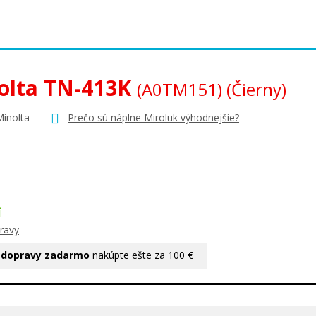
olta TN-413K
(A0TM151)
(Čierny)
Minolta
Prečo sú náplne Miroluk výhodnejšie?
Í
ravy
 dopravy zadarmo
nakúpte ešte za 100 €