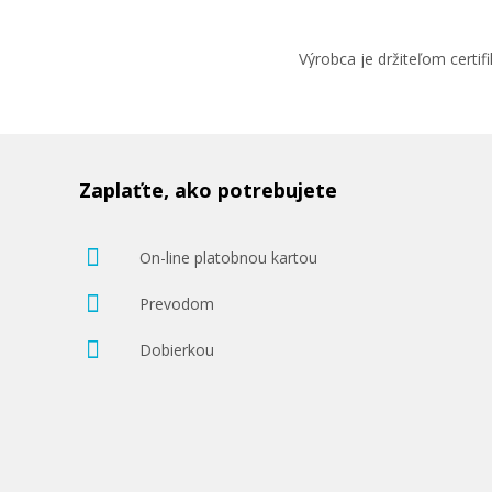
Výrobca je držiteľom cert
Zaplaťte, ako potrebujete
On-line platobnou kartou
Prevodom
Dobierkou