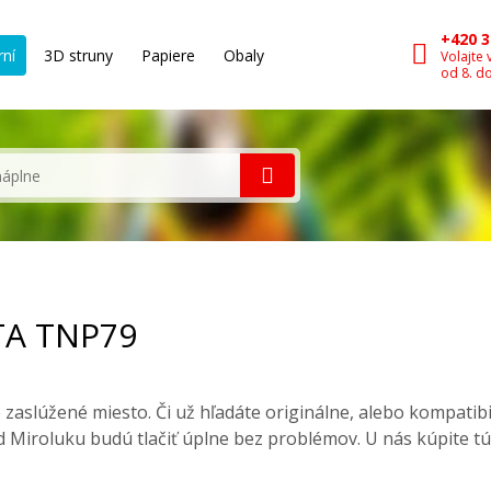
+420 3
rní
3D struny
Papiere
Obaly
Volajte 
od 8. d
TA TNP79
zaslúžené miesto. Či už hľadáte originálne, alebo kompatib
 Miroluku budú tlačiť úplne bez problémov. U nás kúpite t