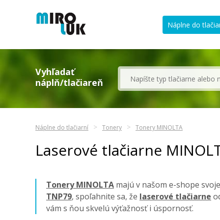
Náplne do tlačia
Vyhľadať
náplň/tlačiareň
Náplne do tlačiarní
Tonery
Tonery MINOLTA
Laserové tlačiarne MINOL
Tonery MINOLTA
majú v našom e-shope svoje 
TNP79
, spoľahnite sa, že
laserové tlačiarne
od
vám s ňou skvelú výťažnosť i úspornosť.