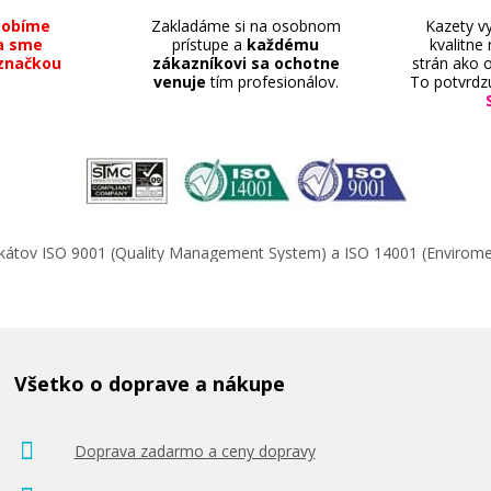
sobíme
Zakladáme si na osobnom
Kazety vy
a sme
prístupe a
každému
kvalitne
značkou
zákazníkovi sa ochotne
strán ako o
venuje
tím profesionálov.
To potvrdz
ifikátov ISO 9001 (Quality Management System) a ISO 14001 (Enviro
Všetko o doprave a nákupe
Doprava zadarmo a ceny dopravy