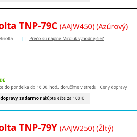
olta TNP-79C
(AAJW450)
(Azúrový)
Minolta
Prečo sú náplne Miroluk výhodnejšie?
DE
te do pondelka do 16:30. hod., doručíme v stredu
Ceny dopravy
 dopravy zadarmo
nakúpte ešte za 100 €
olta TNP-79Y
(AAJW250)
(Žltý)