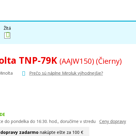
Žltá
olta TNP-79K
(AAJW150)
(Čierny)
Minolta
Prečo sú náplne Miroluk výhodnejšie?
DE
te do pondelka do 16:30. hod., doručíme v stredu
Ceny dopravy
 dopravy zadarmo
nakúpte ešte za 100 €