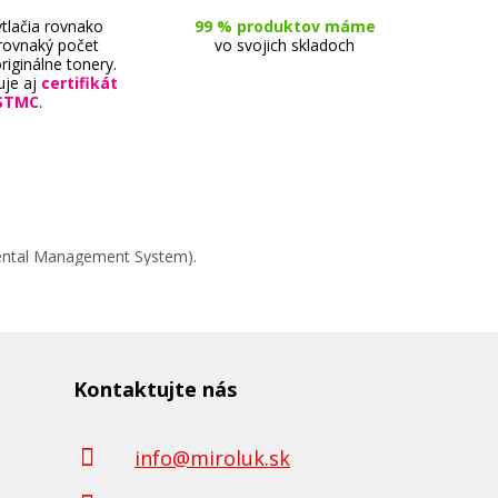
tlačia rovnako
99 % produktov máme
 rovnaký počet
vo svojich skladoch
riginálne tonery.
uje aj
certifikát
STMC
.
mental Management System).
Kontaktujte nás
info@miroluk.sk