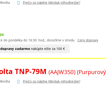
Minolta
Prečo sú náplne Miroluk výhodnejšie?
DE
te do pondelka do 16:30. hod., doručíme v stredu
Ceny dopravy
 dopravy zadarmo
nakúpte ešte za 100 €
olta TNP-79M
(AAJW350)
(Purpurový
Minolta
Prečo sú náplne Miroluk výhodnejšie?