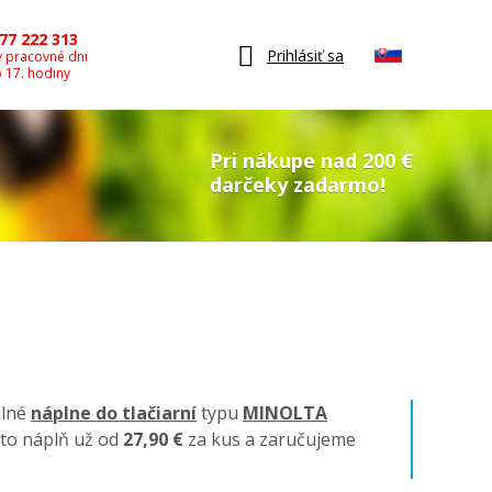
77 222 313
Prihlásiť sa
v pracovné dni
o 17. hodiny
Pri nákupe nad 200 €
darčeky zadarmo!
ilné
náplne do tlačiarní
typu
MINOLTA
úto náplň už od
27,90 €
za kus a zaručujeme