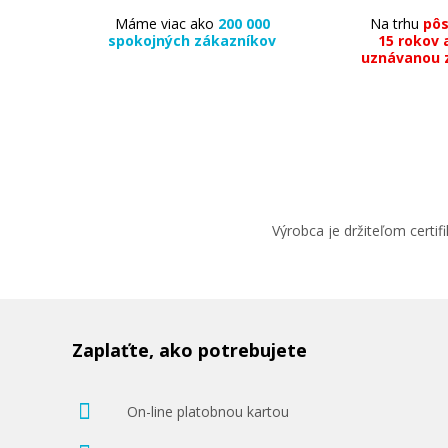
Máme viac ako
200 000
Na trhu
pô
spokojných zákazníkov
15 rokov 
uznávanou 
Výrobca je držiteľom cert
Zaplaťte, ako potrebujete
On-line platobnou kartou