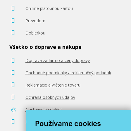
On-line platobnou kartou
Prevodom
Dobierkou
Všetko o doprave a nákupe
Doprava zadarmo a ceny dopravy
Obchodné podmienky a reklamačný poriadok
Reklamácie a vrátenie tovaru
Ochrana osobných údajov
Nastavenie cookies
Poradenstvo zadarmo
Používame cookies