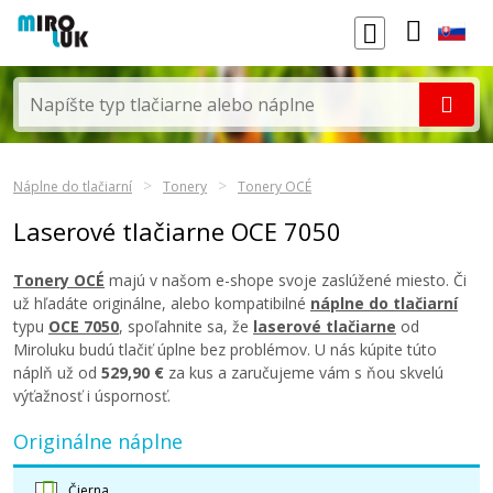
Náplne do tlačiarní
Tonery
Tonery OCÉ
Laserové tlačiarne OCE 7050
Tonery OCÉ
majú v našom e-shope svoje zaslúžené miesto. Či
už hľadáte originálne, alebo kompatibilné
náplne do tlačiarní
typu
OCE 7050
, spoľahnite sa, že
laserové tlačiarne
od
Miroluku budú tlačiť úplne bez problémov. U nás kúpite túto
náplň už od
529,90 €
za kus a zaručujeme vám s ňou skvelú
výťažnosť i úspornosť.
Originálne náplne
Čierna