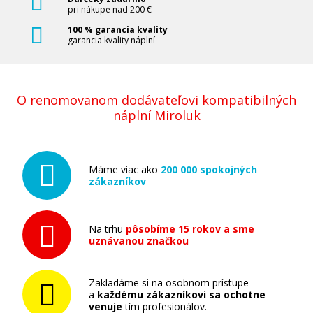
pri nákupe nad 200 €
100 % garancia kvality
garancia kvality náplní
O renomovanom dodávateľovi kompatibilných
náplní Miroluk
Máme viac ako
200 000 spokojných
zákazníkov
Na trhu
pôsobíme 15 rokov a sme
uznávanou značkou
Zakladáme si na osobnom prístupe
a
každému zákazníkovi sa ochotne
venuje
tím profesionálov.