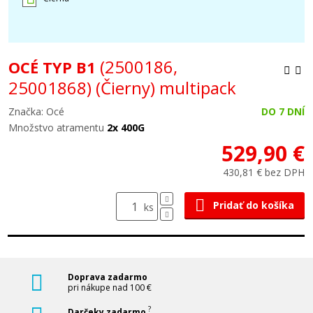
(2500186,
OCÉ TYP B1
25001868)
(Čierny) multipack
Značka: Océ
DO 7 DNÍ
Množstvo atramentu
2x 400G
529,90 €
430,81 € bez DPH
Pridať do košíka
ks
Doprava zadarmo
pri nákupe nad 100 €
?
Darčeky zadarmo