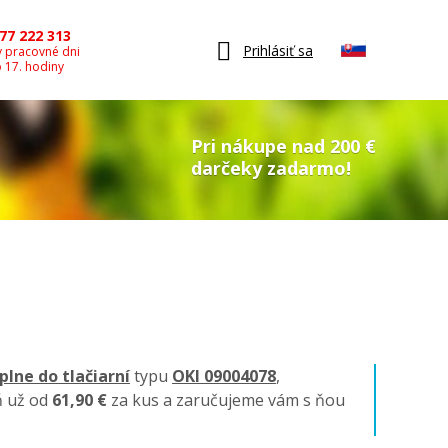
77 222 313
Prihlásiť sa
v pracovné dni
o 17. hodiny
Pri nákupe nad 200 €
darčeky zadarmo!
plne do tlačiarní
typu
OKI 09004078
,
ň už od
61,90 €
za kus a zaručujeme vám s ňou