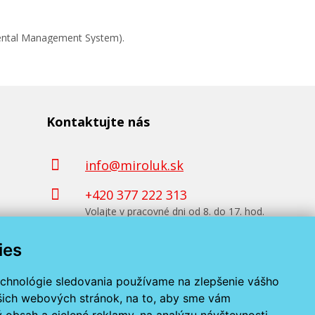
mental Management System).
Kontaktujte nás
info@miroluk.sk
+420 377 222 313
Volajte v pracovné dni od 8. do 17. hod.
ies
Kontaktné údaje
echnológie sledovania používame na zlepšenie vášho
ašich webových stránok, na to, aby sme vám
 obsah a cielené reklamy, na analýzu návštevnosti