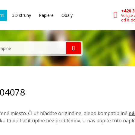
+420 3
rní
3D struny
Papiere
Obaly
Volajte 
od 8. d
004078
né miesto. Či už hľadáte originálne, alebo kompatibilné
ná
ku budú tlačiť úplne bez problémov. U nás kúpite túto nápl