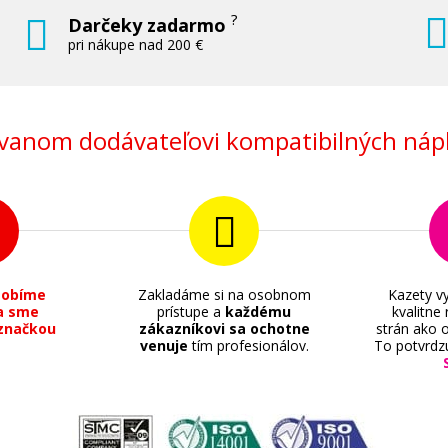
?
Darčeky zadarmo
pri nákupe nad 200 €
anom dodávateľovi kompatibilných nápl
sobíme
Zakladáme si na osobnom
Kazety vy
a sme
prístupe a
každému
kvalitne
značkou
zákazníkovi sa ochotne
strán ako o
venuje
tím profesionálov.
To potvrdz