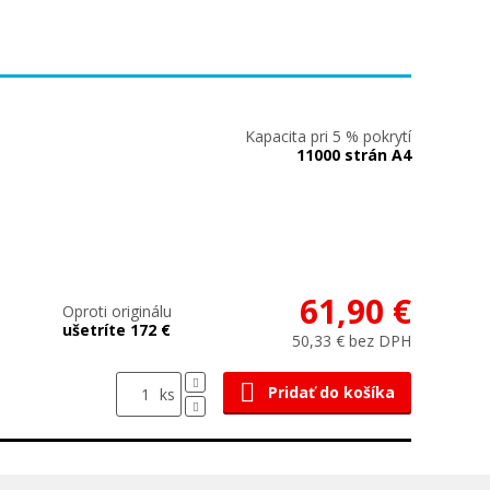
Kapacita pri 5 % pokrytí
11000 strán A4
61,90 €
Oproti originálu
ušetríte 172 €
50,33 € bez DPH
Pridať do košíka
ks