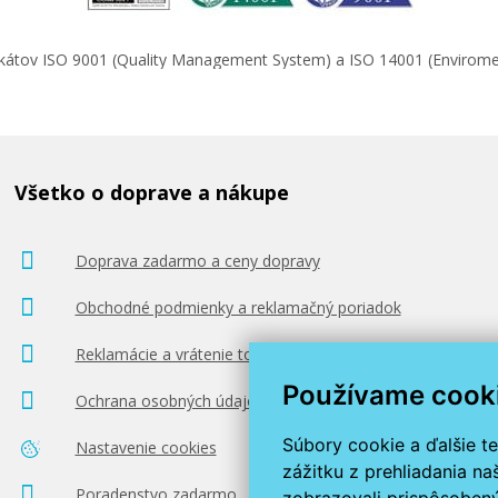
ifikátov ISO 9001 (Quality Management System) a ISO 14001 (Enviro
Všetko o doprave a nákupe
Doprava zadarmo a ceny dopravy
Obchodné podmienky a reklamačný poriadok
Reklamácie a vrátenie tovaru
Používame cook
Ochrana osobných údajov
Súbory cookie a ďalšie t
Nastavenie cookies
zážitku z prehliadania n
Poradenstvo zadarmo
zobrazovali prispôsobený