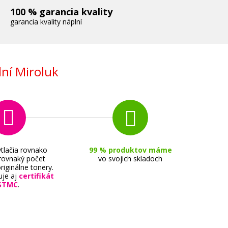
100 % garancia kvality
garancia kvality náplní
ní Miroluk
tlačia rovnako
99 % produktov máme
 rovnaký počet
vo svojich skladoch
riginálne tonery.
uje aj
certifikát
STMC
.