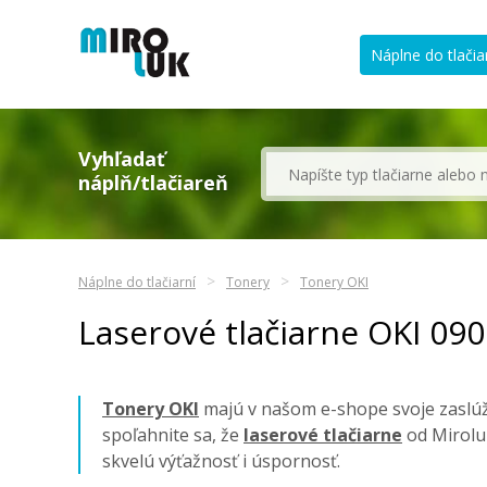
Náplne do tlačia
Vyhľadať
náplň/tlačiareň
Náplne do tlačiarní
Tonery
Tonery OKI
Laserové tlačiarne OKI 09
Tonery OKI
majú v našom e-shope svoje zaslúže
spoľahnite sa, že
laserové tlačiarne
od Mirolu
skvelú výťažnosť i úspornosť.