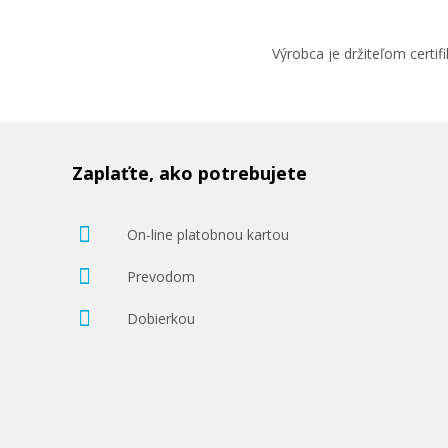
Výrobca je držiteľom cert
Zaplaťte, ako potrebujete
On-line platobnou kartou
Prevodom
Dobierkou