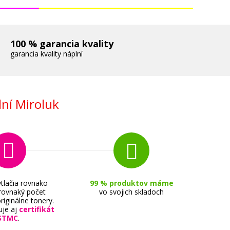
100 % garancia kvality
garancia kvality náplní
ní Miroluk
tlačia rovnako
99 % produktov máme
 rovnaký počet
vo svojich skladoch
riginálne tonery.
uje aj
certifikát
STMC
.