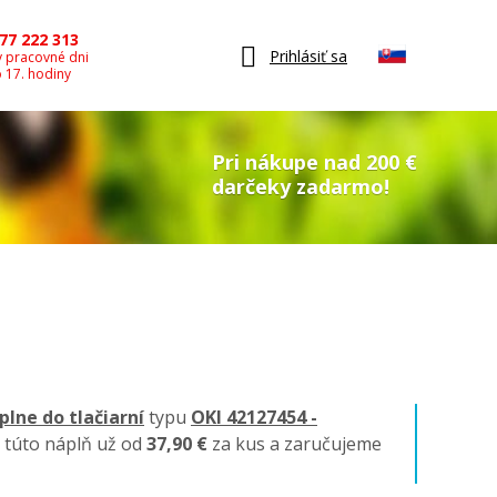
77 222 313
Prihlásiť sa
v pracovné dni
o 17. hodiny
Pri nákupe nad 200 €
darčeky zadarmo!
plne do tlačiarní
typu
OKI 42127454 -
 túto náplň už od
37,90 €
za kus a zaručujeme