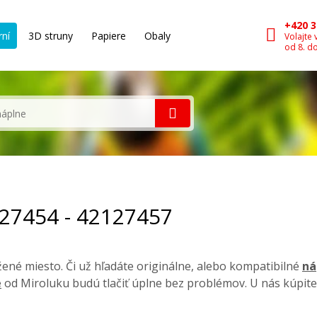
+420 3
rní
3D struny
Papiere
Obaly
Volajte 
od 8. d
127454 - 42127457
né miesto. Či už hľadáte originálne, alebo kompatibilné
ná
e
od Miroluku budú tlačiť úplne bez problémov. U nás kúpite