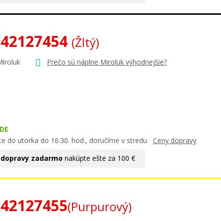
 42127454
(Žltý)
Miroluk
Prečo sú náplne Miroluk výhodnejšie?
DE
te do utorka do 16:30. hod., doručíme v stredu
Ceny dopravy
 dopravy zadarmo
nakúpte ešte za 100 €
 42127455
(Purpurový)