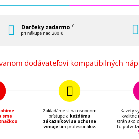
?
Darčeky zadarmo
pri nákupe nad 200 €
anom dodávateľovi kompatibilných nápl
sobíme
Zakladáme si na osobnom
Kazety vy
a sme
prístupe a
každému
kvalitne
značkou
zákazníkovi sa ochotne
strán ako o
venuje
tím profesionálov.
To potvrdz