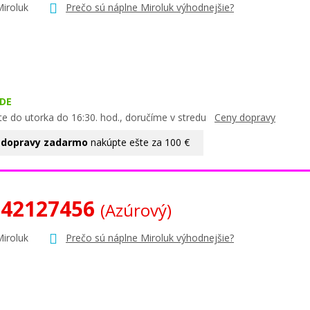
Miroluk
Prečo sú náplne Miroluk výhodnejšie?
DE
te do utorka do 16:30. hod., doručíme v stredu
Ceny dopravy
 dopravy zadarmo
nakúpte ešte za 100 €
 42127456
(Azúrový)
Miroluk
Prečo sú náplne Miroluk výhodnejšie?