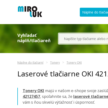
Náplne do tlačia
Vyhľadať
náplň/tlačiareň
Náplne do tlačiarní
Tonery
Tonery OKI
Laserové tlačiarne OKI 42
Tonery OKI
majú v našom e-shope svoje zaslúže
42127457
, spoľahnite sa, že
laserové tlačiarn
vám s ňou skvelú výťažnosť i úspornosť.