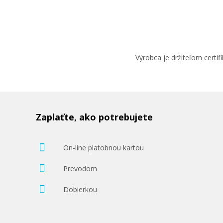
Výrobca je držiteľom cert
Zaplaťte, ako potrebujete
On-line platobnou kartou
Prevodom
Dobierkou