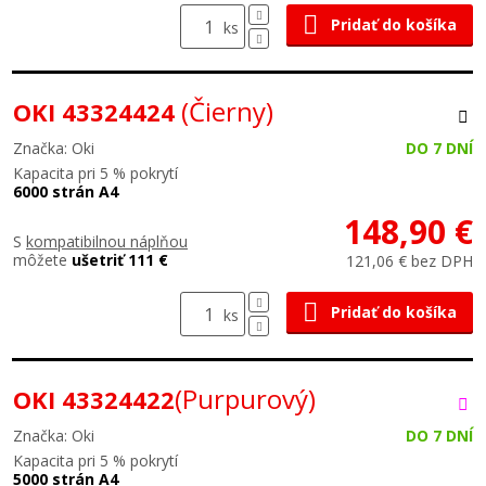
Pridať do košíka
ks
(Čierny)
OKI 43324424
Značka: Oki
DO 7 DNÍ
Kapacita pri 5 % pokrytí
6000 strán A4
148,90 €
S
kompatibilnou náplňou
môžete
ušetriť 111 €
121,06 € bez DPH
Pridať do košíka
ks
(Purpurový)
OKI 43324422
Značka: Oki
DO 7 DNÍ
Kapacita pri 5 % pokrytí
5000 strán A4