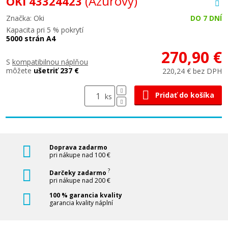
(Azúrový)
OKI 43324423
Značka: Oki
DO 7 DNÍ
Kapacita pri 5 % pokrytí
5000 strán A4
270,90 €
S
kompatibilnou náplňou
môžete
ušetriť 237 €
220,24 € bez DPH
Pridať do košíka
ks
Doprava zadarmo
pri nákupe nad 100 €
?
Darčeky zadarmo
pri nákupe nad 200 €
100 % garancia kvality
garancia kvality náplní