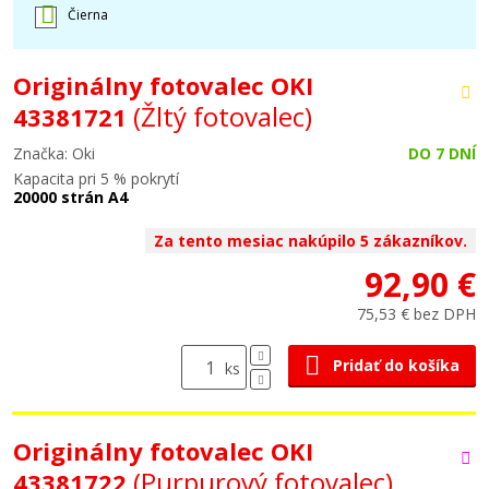
Čierna
Originálny fotovalec OKI
(Žltý fotovalec)
43381721
Značka: Oki
DO 7 DNÍ
Kapacita pri 5 % pokrytí
20000 strán A4
Za tento mesiac nakúpilo 5 zákazníkov.
92,90 €
75,53 € bez DPH
Pridať do košíka
ks
Originálny fotovalec OKI
(Purpurový fotovalec)
43381722