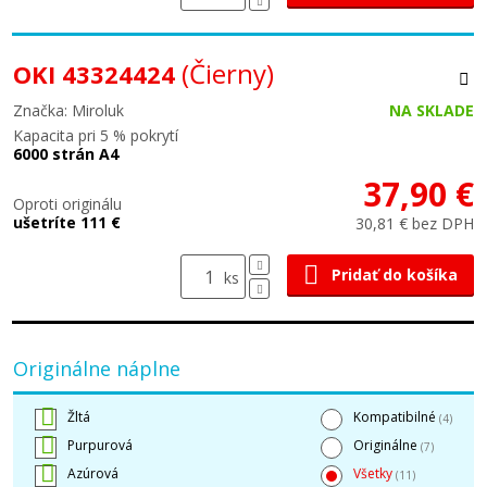
(Čierny)
OKI 43324424
Značka: Miroluk
NA SKLADE
Kapacita pri 5 % pokrytí
6000 strán A4
37,90 €
Oproti originálu
ušetríte 111 €
30,81 € bez DPH
Pridať do košíka
ks
Originálne náplne
Žltá
Kompatibilné
(4)
Purpurová
Originálne
(7)
Azúrová
Všetky
(11)