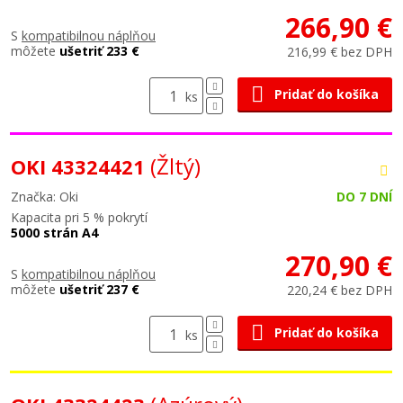
266,90 €
S
kompatibilnou náplňou
môžete
ušetriť 233 €
216,99 € bez DPH
Pridať do košíka
ks
(Žltý)
OKI 43324421
Značka: Oki
DO 7 DNÍ
Kapacita pri 5 % pokrytí
5000 strán A4
270,90 €
S
kompatibilnou náplňou
môžete
ušetriť 237 €
220,24 € bez DPH
Pridať do košíka
ks