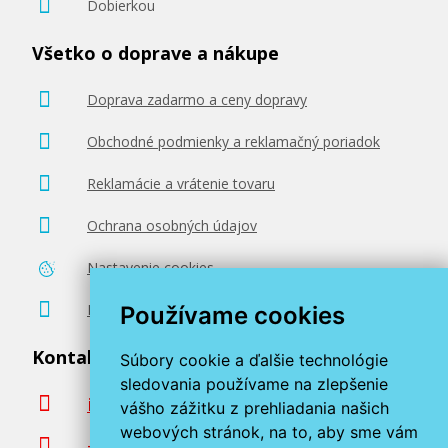
Dobierkou
Všetko o doprave a nákupe
Doprava zadarmo a ceny dopravy
Obchodné podmienky a reklamačný poriadok
Reklamácie a vrátenie tovaru
Ochrana osobných údajov
Nastavenie cookies
Poradenstvo zadarmo
Používame cookies
Kontaktujte nás
Súbory cookie a ďalšie technológie
sledovania používame na zlepšenie
info@miroluk.sk
vášho zážitku z prehliadania našich
webových stránok, na to, aby sme vám
+420 377 222 313