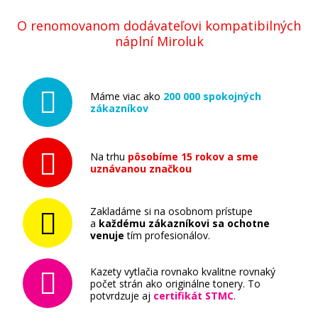
O renomovanom dodávateľovi kompatibilných
náplní Miroluk
Máme viac ako
200 000 spokojných
zákazníkov
Na trhu
pôsobíme 15 rokov a sme
uznávanou značkou
Zakladáme si na osobnom prístupe
a
každému zákazníkovi sa ochotne
venuje
tím profesionálov.
Kazety vytlačia rovnako kvalitne rovnaký
počet strán ako originálne tonery. To
potvrdzuje aj
certifikát STMC
.