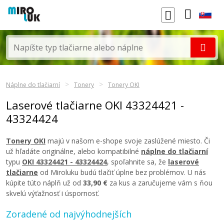
Náplne do tlačiarní
Tonery
Tonery OKI
Laserové tlačiarne OKI 43324421 -
43324424
Tonery OKI
majú v našom e-shope svoje zaslúžené miesto. Či
už hľadáte originálne, alebo kompatibilné
náplne do tlačiarní
typu
OKI 43324421 - 43324424
, spoľahnite sa, že
laserové
tlačiarne
od Miroluku budú tlačiť úplne bez problémov. U nás
kúpite túto náplň už od
33,90 €
za kus a zaručujeme vám s ňou
skvelú výťažnosť i úspornosť.
Zoradené od najvýhodnejších