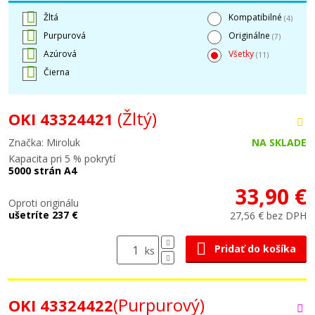
Žltá
Kompatibilné
(4)
Purpurová
Originálne
(7)
Azúrová
Všetky
(11)
Čierna
(Žltý)
OKI 43324421
Značka: Miroluk
NA SKLADE
Kapacita pri 5 % pokrytí
5000 strán A4
33,90 €
Oproti originálu
ušetríte 237 €
27,56 € bez DPH
Pridať do košíka
ks
(Purpurový)
OKI 43324422