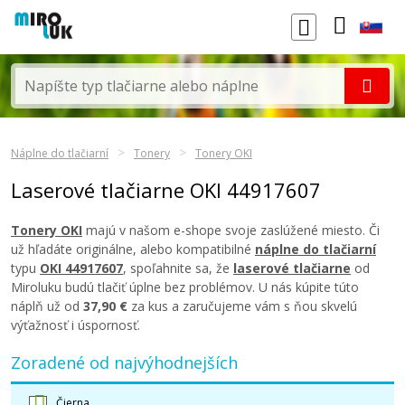
Náplne do tlačiarní
Tonery
Tonery OKI
Laserové tlačiarne OKI 44917607
Tonery OKI
majú v našom e-shope svoje zaslúžené miesto. Či
už hľadáte originálne, alebo kompatibilné
náplne do tlačiarní
typu
OKI 44917607
, spoľahnite sa, že
laserové tlačiarne
od
Miroluku budú tlačiť úplne bez problémov. U nás kúpite túto
náplň už od
37,90 €
za kus a zaručujeme vám s ňou skvelú
výťažnosť i úspornosť.
Zoradené od najvýhodnejších
Čierna