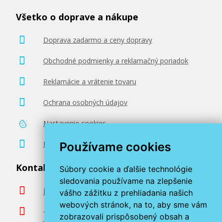
Všetko o doprave a nákupe
Doprava zadarmo a ceny dopravy
Obchodné podmienky a reklamačný poriadok
Reklamácie a vrátenie tovaru
Ochrana osobných údajov
Nastavenie cookies
Poradenstvo zadarmo
Používame cookies
Kontaktujte nás
Súbory cookie a ďalšie technológie
sledovania používame na zlepšenie
info@miroluk.sk
vášho zážitku z prehliadania našich
webových stránok, na to, aby sme vám
+420 377 222 313
zobrazovali prispôsobený obsah a