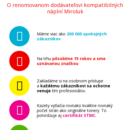
O renomovanom dodávateľovi kompatibilných
náplní Miroluk
Máme viac ako
200 000 spokojných
zákazníkov
Na trhu
pôsobíme 15 rokov a sme
uznávanou značkou
Zakladáme si na osobnom prístupe
a
každému zákazníkovi sa ochotne
venuje
tím profesionálov.
Kazety vytlačia rovnako kvalitne rovnaký
počet strán ako originálne tonery. To
potvrdzuje aj
certifikát STMC
.