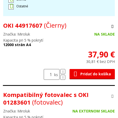
Ostatné
(Čierny)
OKI 44917607
Značka: Miroluk
NA SKLADE
Kapacita pri 5 % pokrytí
12000 strán A4
37,90 €
30,81 € bez DPH
Pridať do košíka
ks
Kompatibilný fotovalec s OKI
(fotovalec)
01283601
Značka: Miroluk
NA EXTERNOM SKLADE
Kapacita pri 5 % pokrytí