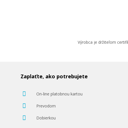
Výrobca je držiteľom cert
Zaplaťte, ako potrebujete
On-line platobnou kartou
Prevodom
Dobierkou