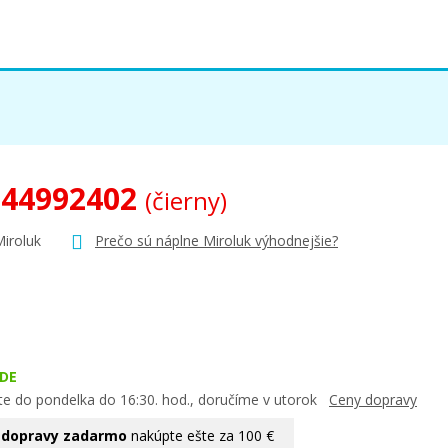
 44992402
(čierny)
Miroluk
Prečo sú náplne Miroluk výhodnejšie?
DE
te do pondelka do 16:30. hod., doručíme v utorok
Ceny dopravy
 dopravy zadarmo
nakúpte ešte za 100 €