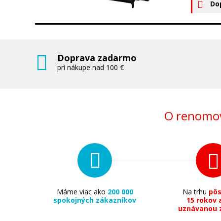
Do
Doprava zadarmo
pri nákupe nad 100 €
O renomov
Máme viac ako
200 000
Na trhu
pô
spokojných zákazníkov
15 rokov 
uznávanou 