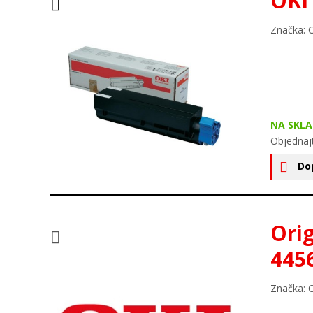
OKI
Značka: 
NA SKLA
Objednaj
Do
Ori
445
Značka: 