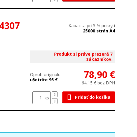
74307
Kapacita pri 5 % pokrytí
25000 strán A4
Produkt si práve prezerá 7
zákazníkov.
78,90 €
Oproti originálu
ušetríte 95 €
64,15 € bez DPH
Pridať do košíka
ks