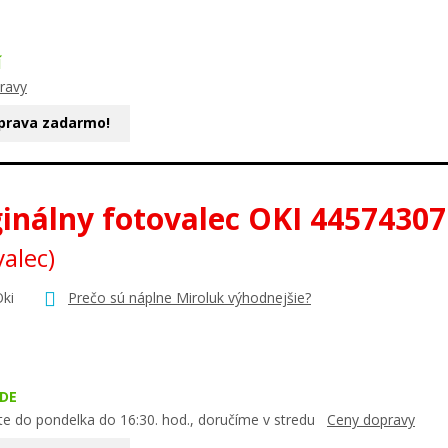
Í
ravy
prava zadarmo!
ginálny fotovalec OKI 44574307
valec)
Oki
Prečo sú náplne Miroluk výhodnejšie?
DE
te do pondelka do 16:30. hod., doručíme v stredu
Ceny dopravy