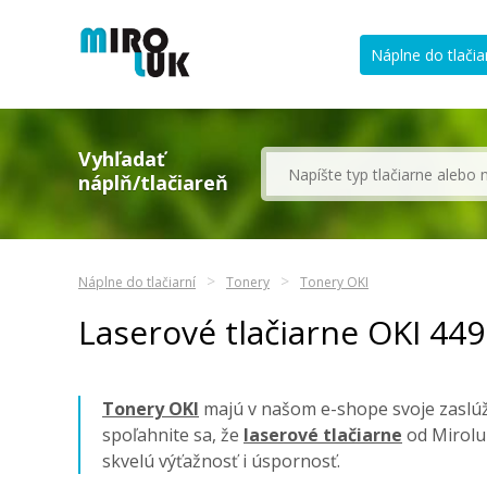
Náplne do tlačia
Vyhľadať
náplň/tlačiareň
Náplne do tlačiarní
Tonery
Tonery OKI
Laserové tlačiarne OKI 44
Tonery OKI
majú v našom e-shope svoje zaslúže
spoľahnite sa, že
laserové tlačiarne
od Mirolu
skvelú výťažnosť i úspornosť.