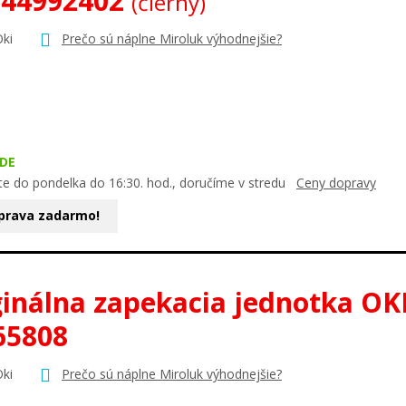
 44992402
(čierny)
Oki
Prečo sú náplne Miroluk výhodnejšie?
DE
te do pondelka do 16:30. hod., doručíme v stredu
Ceny dopravy
prava zadarmo!
ginálna zapekacia jednotka OK
65808
Oki
Prečo sú náplne Miroluk výhodnejšie?