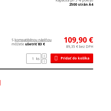
Kapacita pri 5 % pokrytí
2500 strán A4
109,90 €
S
kompatibilnou náplňou
môžete
ušetriť 83 €
89,35 € bez DPH
Pridať do košíka
ks
I