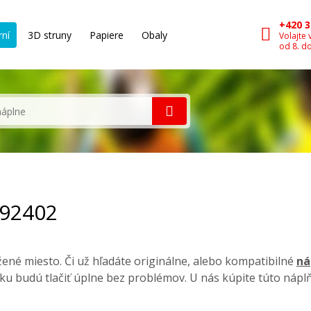
+420 3
rní
3D struny
Papiere
Obaly
Volajte 
od 8. d
992402
né miesto. Či už hľadáte originálne, alebo kompatibilné
ná
ku budú tlačiť úplne bez problémov. U nás kúpite túto nápl