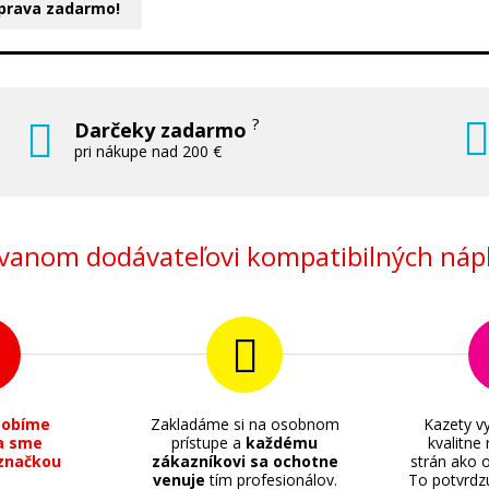
prava zadarmo!
?
Darčeky zadarmo
pri nákupe nad 200 €
anom dodávateľovi kompatibilných nápl
sobíme
Zakladáme si na osobnom
Kazety vy
a sme
prístupe a
každému
kvalitne
značkou
zákazníkovi sa ochotne
strán ako o
venuje
tím profesionálov.
To potvrdz