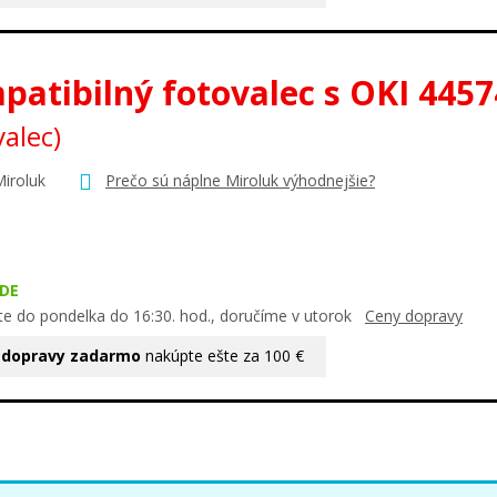
patibilný fotovalec s OKI 445
valec)
Miroluk
Prečo sú náplne Miroluk výhodnejšie?
DE
te do pondelka do 16:30. hod., doručíme v utorok
Ceny dopravy
 dopravy zadarmo
nakúpte ešte za 100 €