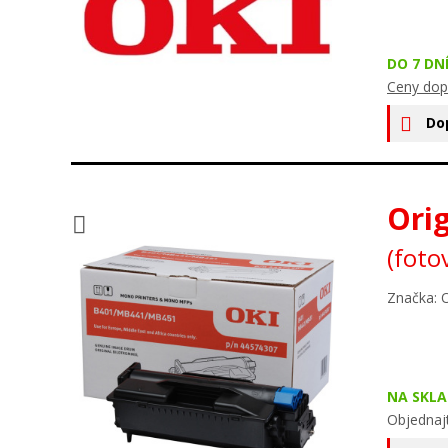
DO 7 DN
Ceny dop
Do
Ori
(foto
Značka: 
NA SKLA
Objednaj