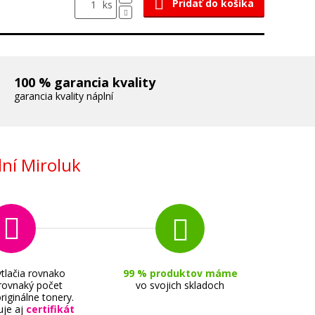
Pridať do košíka
ks
100 % garancia kvality
garancia kvality náplní
ní Miroluk
tlačia rovnako
99 % produktov máme
 rovnaký počet
vo svojich skladoch
riginálne tonery.
uje aj
certifikát