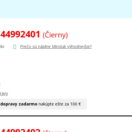
 44992401
(Čierny)
Oki
Prečo sú náplne Miroluk výhodnejšie?
Í
ravy
 dopravy zadarmo
nakúpte ešte za 100 €