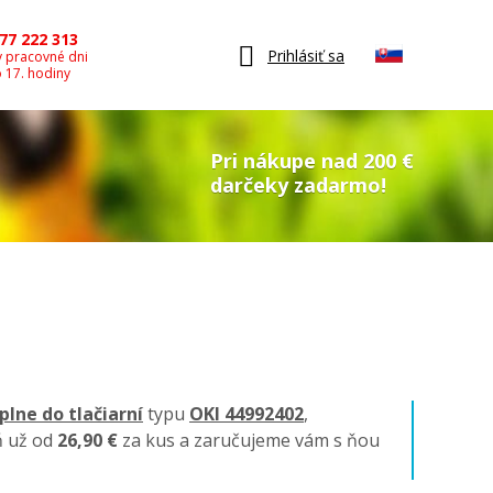
77 222 313
Prihlásiť sa
v pracovné dni
o 17. hodiny
Pri nákupe nad 200 €
darčeky zadarmo!
plne do tlačiarní
typu
OKI 44992402
,
ň už od
26,90 €
za kus a zaručujeme vám s ňou