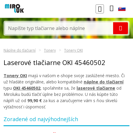
Náplne do tlačiarní
Tonery
Tonery OKI
Laserové tlačiarne OKI 45460502
Tonery OKI
majú v našom e-shope svoje zaslúžené miesto. Či
už hľadáte originálne, alebo kompatibilné
náplne do tlačiarní
typu
OKI 45460502
, spoľahnite sa, že
laserové tlačiarne
od
Miroluku budú tlačiť úplne bez problémov. U nás kúpite túto
náplň už od
99,90 €
za kus a zaručujeme vám s ňou skvelú
výťažnosť i úspornosť.
Zoradené od najvýhodnejších