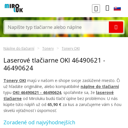
Náplne do tlačiarní
Tonery
Tonery OKI
Laserové tlačiarne OKI 46490621 -
46490624
Tonery OKI
majú v našom e-shope svoje zaslúžené miesto. Či
už hľadáte originálne, alebo kompatibilné
náplne do tlačiarní
typu
OKI 46490621 - 46490624
, spoľahnite sa, že
laserové
tlačiarne
od Miroluku budú tlačiť úplne bez problémov. U nás
kúpite túto náplň už od
65,90 €
za kus a zaručujeme vám s ňou
skvelú výťažnosť i úspornosť.
Zoradené od najvýhodnejších