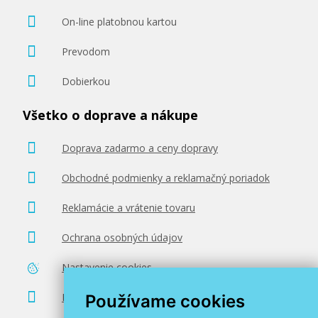
On-line platobnou kartou
Prevodom
Dobierkou
Všetko o doprave a nákupe
Doprava zadarmo a ceny dopravy
Obchodné podmienky a reklamačný poriadok
Reklamácie a vrátenie tovaru
Ochrana osobných údajov
Nastavenie cookies
Poradenstvo zadarmo
Používame cookies