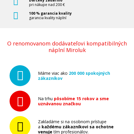
Darčeky zadarmo
pri nákupe nad 200 €
100 % garancia kvality
garancia kvality náplní
O renomovanom dodávateľovi kompatibilných
náplní Miroluk
Máme viac ako
200 000 spokojných
zákazníkov
Na trhu
pôsobíme 15 rokov a sme
uznávanou značkou
Zakladáme si na osobnom prístupe
a
každému zákazníkovi sa ochotne
venuje
tím profesionálov.