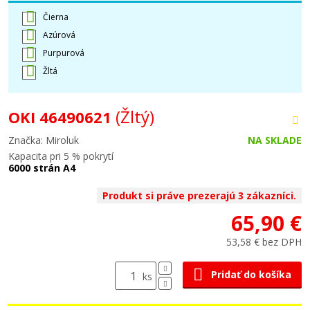
Čierna
Azúrová
Purpurová
Žltá
(Žltý)
OKI 46490621
Značka: Miroluk
NA SKLADE
Kapacita pri 5 % pokrytí
6000 strán A4
Produkt si práve prezerajú 3 zákazníci.
65,90 €
53,58 € bez DPH
Pridať do košíka
ks