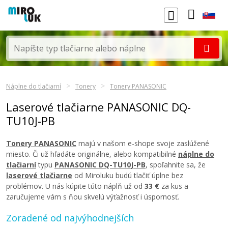
Náplne do tlačiarní
Tonery
Tonery PANASONIC
Laserové tlačiarne PANASONIC DQ-
TU10J-PB
Tonery PANASONIC
majú v našom e-shope svoje zaslúžené
miesto. Či už hľadáte originálne, alebo kompatibilné
náplne do
tlačiarní
typu
PANASONIC DQ-TU10J-PB
, spoľahnite sa, že
laserové tlačiarne
od Miroluku budú tlačiť úplne bez
problémov. U nás kúpite túto náplň už od
33 €
za kus a
zaručujeme vám s ňou skvelú výťažnosť i úspornosť.
Zoradené od najvýhodnejších