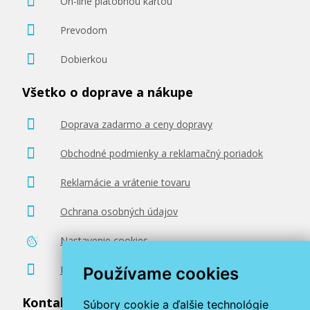
On-line platobnou kartou
Prevodom
Dobierkou
Všetko o doprave a nákupe
Doprava zadarmo a ceny dopravy
Obchodné podmienky a reklamačný poriadok
Reklamácie a vrátenie tovaru
Ochrana osobných údajov
Nastavenie cookies
Poradenstvo zadarmo
Používame cookies
Kontaktujte nás
Súbory cookie a ďalšie technológie