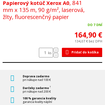
, 841
Papierový kotúč Xerox A0
mm x 135 m, 90 g/m², laserová,
žlty, fluorescenčný papier
DO 7 DNÍ
164,90 €
134,07 € bez DPH
Pridať do košíka
ks
Doprava zadarmo
pri nákupe nad 100 €
?
Darčeky zadarmo
pri nákupe nad 200 €
100 % garancia kvality
garancia kvality náplní