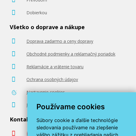
Dobierkou
Všetko o doprave a nákupe
Doprava zadarmo a ceny dopravy
Obchodné podmienky a reklamačný poriadok
Reklamácie a vrátenie tovaru
Ochrana osobných údajov
Nastavenie cookies
Poradenstvo zadarmo
Používame cookies
Kontaktujte nás
Súbory cookie a ďalšie technológie
sledovania používame na zlepšenie
info@miroluk.sk
vášho zážitku z prehliadania našich