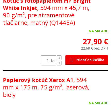
Kotúč s fotopapierom HP Bright
, 594 mm x 45,7 m,
White Inkjet
90 g/m², pre atramentové
tlačiarne, matný (Q1445A)
NA SKLADE
27,90 €
22,68 € bez DPH
Pridať do košíka
ks
, 594
Papierový kotúč Xerox A1
mm x 175 m, 75 g/m², laserová,
biely
NA SKLADE