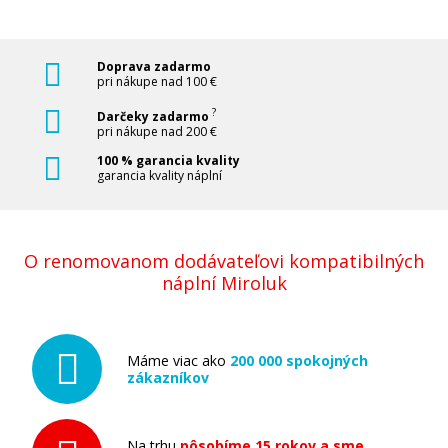
Doprava zadarmo
pri nákupe nad 100 €
?
Darčeky zadarmo
pri nákupe nad 200 €
100 % garancia kvality
garancia kvality náplní
O renomovanom dodávateľovi kompatibilných
náplní Miroluk
Máme viac ako
200 000 spokojných
zákazníkov
Na trhu
pôsobíme 15 rokov a sme