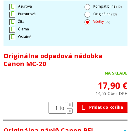
Azúrová
Kompatibilné
(12)
Purpurová
Originálne
(13)
Žltá
Všetky
(25)
Čierna
Ostatné
Originálna odpadová nádobka
Canon MC-20
NA SKLADE
17,90 €
14,55 € bez DPH
Pridať do košíka
ks
Originálna náplň Canon PFI-