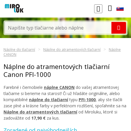
Náplne do tlačiarní
Náplne do atramentových tlačiarní
Náplne
CANON
Náplne do atramentových tlačiarní
Canon PFI-1000
Farebné i čiernobiele
náplne CANON
do vašej atramentovej
tlačiarne si berieme na starosť! Či už hľadáte originálne, alebo
kompatibilné
náplne do tlačiarní
typu
PFI-1000
, aby ste tlačili
zase plné a krásne farby v perfektnom rozlíšení, spoľahnite sa na
Náplne do atramentových tlačiarní
od Miroluku, ktoré si
zadovážite od
17,90 €
za kus.
Zoradené od najvýhodnejších