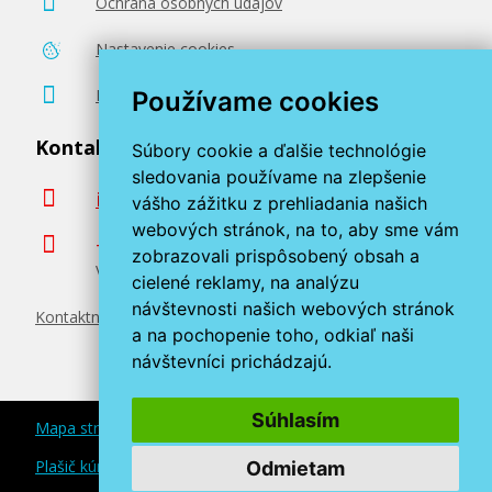
Ochrana osobných údajov
Nastavenie cookies
Poradenstvo zadarmo
Používame cookies
Kontaktujte nás
Súbory cookie a ďalšie technológie
sledovania používame na zlepšenie
info@miroluk.sk
vášho zážitku z prehliadania našich
webových stránok, na to, aby sme vám
+420 377 222 313
zobrazovali prispôsobený obsah a
Volajte v pracovné dni od 8. do 17. hod.
cielené reklamy, na analýzu
návštevnosti našich webových stránok
Kontaktné údaje
a na pochopenie toho, odkiaľ naši
návštevníci prichádzajú.
Súhlasím
Mapa stránok
Plašič kún a myší
Odmietam