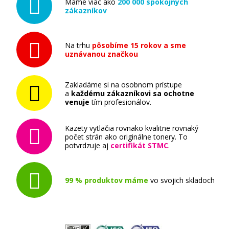
Máme viac ako
200 000 spokojných
zákazníkov
Na trhu
pôsobíme 15 rokov a sme
uznávanou značkou
Zakladáme si na osobnom prístupe
a
každému zákazníkovi sa ochotne
venuje
tím profesionálov.
Kazety vytlačia rovnako kvalitne rovnaký
počet strán ako originálne tonery. To
potvrdzuje aj
certifikát STMC
.
99 % produktov máme
vo svojich skladoch