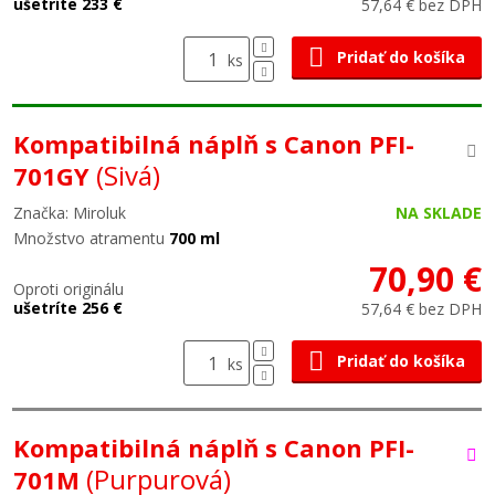
ušetríte 233 €
57,64 € bez DPH
Pridať do košíka
ks
Kompatibilná náplň s Canon PFI-
(Sivá)
701GY
Značka: Miroluk
NA SKLADE
Množstvo atramentu
700 ml
70,90 €
Oproti originálu
ušetríte 256 €
57,64 € bez DPH
Pridať do košíka
ks
Kompatibilná náplň s Canon PFI-
(Purpurová)
701M