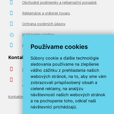
Obchodné podmienky a reklamačný poriadok
Reklamácie a vrátenie tovaru
Ochrana osobných údajov
Nastavenie cookies
Poradenstvo zadarmo
Používame cookies
Kontaktujte nás
Súbory cookie a ďalšie technológie
sledovania používame na zlepšenie
info@miroluk.sk
vášho zážitku z prehliadania našich
webových stránok, na to, aby sme vám
+420 377 222 313
zobrazovali prispôsobený obsah a
Volajte v pracovné dni od 8. do 17. hod.
cielené reklamy, na analýzu
návštevnosti našich webových stránok
Kontaktné údaje
a na pochopenie toho, odkiaľ naši
návštevníci prichádzajú.