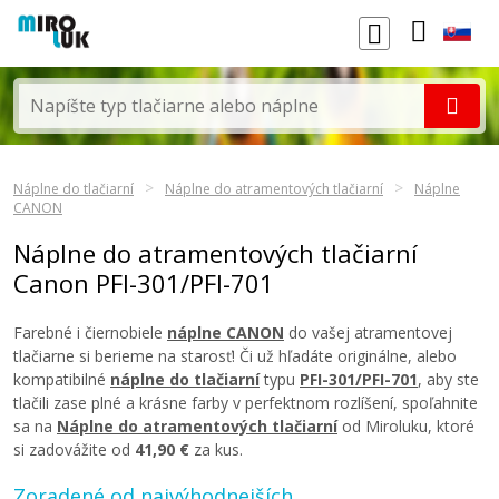
Náplne do tlačiarní
Náplne do atramentových tlačiarní
Náplne
CANON
Náplne do atramentových tlačiarní
Canon PFI-301/PFI-701
Farebné i čiernobiele
náplne CANON
do vašej atramentovej
tlačiarne si berieme na starosť! Či už hľadáte originálne, alebo
kompatibilné
náplne do tlačiarní
typu
PFI-301/PFI-701
, aby ste
tlačili zase plné a krásne farby v perfektnom rozlíšení, spoľahnite
sa na
Náplne do atramentových tlačiarní
od Miroluku, ktoré
si zadovážite od
41,90 €
za kus.
Zoradené od najvýhodnejších