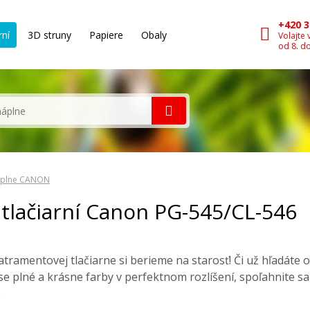
+420 3
rní
3D struny
Papiere
Obaly
Volajte 
od 8. d
plne CANON
tlačiarní Canon PG-545/CL-546
atramentovej tlačiarne si berieme na starosť! Či už hľadáte 
 zase plné a krásne farby v perfektnom rozlíšení, spoľahnite s
.