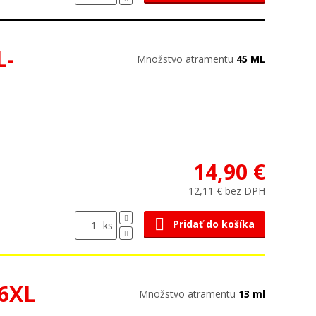
L-
Množstvo atramentu
45 ML
14,90 €
12,11 € bez DPH
Pridať do košíka
ks
46XL
Množstvo atramentu
13 ml