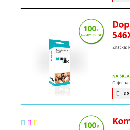
Dop
100
%
546
KOMPATIBILNÉ
Značka: 
NA SKLA
Objednaj
Do
Kom
100
%