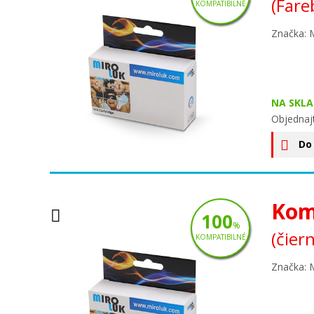
(Fare
KOMPATIBILNÉ
Značka: 
NA SKLA
Objednaj
Do
Kom
100
%
(čier
KOMPATIBILNÉ
Značka: 