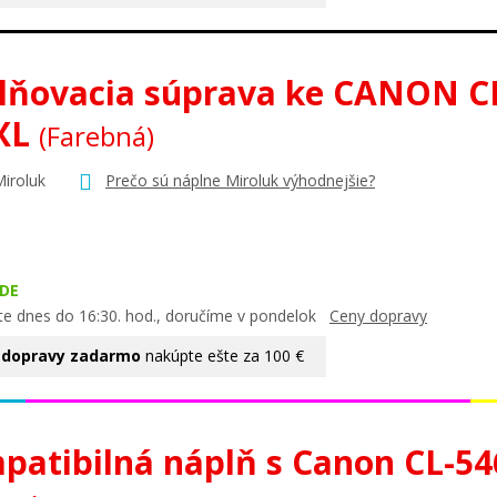
lňovacia súprava ke CANON C
XL
(Farebná)
Miroluk
Prečo sú náplne Miroluk výhodnejšie?
DE
te dnes do 16:30. hod., doručíme v pondelok
Ceny dopravy
 dopravy zadarmo
nakúpte ešte za 100 €
patibilná náplň s Canon CL-5