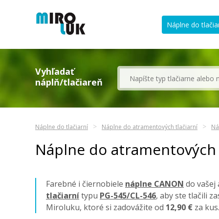
Náplne do tlačia
Vyhľadať
náplň/tlačiareň
Náplne do tlačiarní
Náplne do atramentových tlačiarní
Ná
Náplne do atramentových 
Farebné i čiernobiele
náplne CANON
do vašej 
tlačiarní
typu
PG-545/CL-546
, aby ste tlačili
Miroluku, ktoré si zadovážite od
12,90 €
za kus