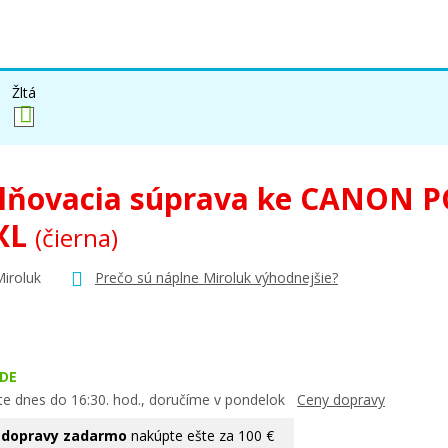
Žltá
lňovacia súprava ke CANON P
XL
(čierna)
Miroluk
Prečo sú náplne Miroluk výhodnejšie?
DE
te dnes do 16:30. hod., doručíme v pondelok
Ceny dopravy
 dopravy zadarmo
nakúpte ešte za 100 €