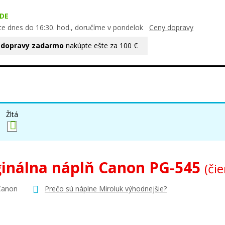
DE
te dnes do 16:30. hod., doručíme v pondelok
Ceny dopravy
 dopravy zadarmo
nakúpte ešte za 100 €
Žltá
ginálna náplň Canon PG-545
(či
Canon
Prečo sú náplne Miroluk výhodnejšie?