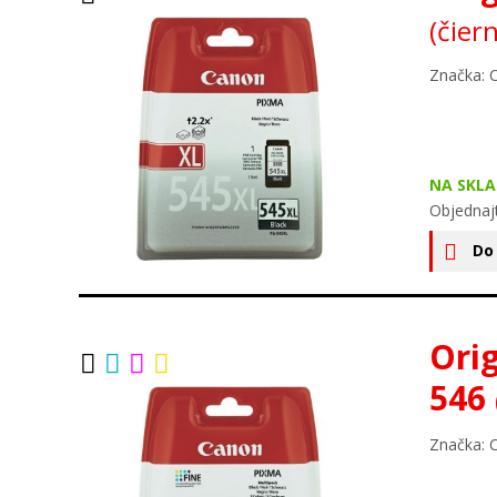
(čier
Značka: 
NA SKLA
Objednaj
Do
Ori
546
Značka: 