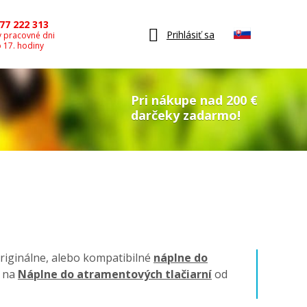
77 222 313
Prihlásiť sa
v pracovné dni
o 17. hodiny
Pri nákupe nad 200 €
darčeky zadarmo!
originálne, alebo kompatibilné
náplne do
a na
Náplne do atramentových tlačiarní
od