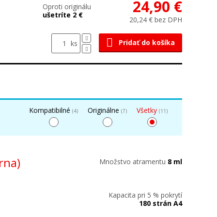
24,90 €
Oproti originálu
ušetríte 2 €
20,24 € bez DPH
Pridať do košíka
ks
Kompatibilné
Originálne
Všetky
(4)
(7)
(11)
erna)
Množstvo atramentu
8 ml
Kapacita pri 5 % pokrytí
180 strán A4