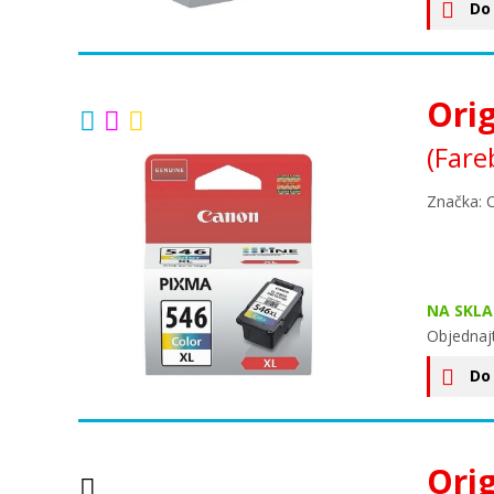
Do
Ori
(Fare
Značka: 
NA SKLA
Objednaj
Do
Ori