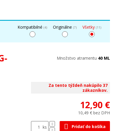
Kompatibilné
Originálne
Všetky
(4)
(7)
(11)
G-
Množstvo atramentu
40 ML
Za tento týždeň nakúpilo 37
zákazníkov.
12,90 €
10,49 € bez DPH
Pridať do košíka
ks