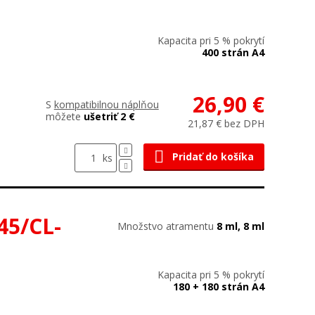
Kapacita pri 5 % pokrytí
400 strán A4
26,90 €
S
kompatibilnou náplňou
môžete
ušetriť 2 €
21,87 € bez DPH
Pridať do košíka
ks
45/CL-
Množstvo atramentu
8 ml, 8 ml
Kapacita pri 5 % pokrytí
180 + 180 strán A4