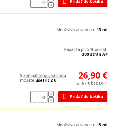
Pridať do košíka
ks
Množstvo atramentu
13 ml
Kapacita pri 5 % pokrytí
300 strán A4
26,90 €
S
kompatibilnou náplňou
môžete
ušetriť 2 €
21,87 € bez DPH
Pridať do košíka
ks
Množstvo atramentu
15 ml