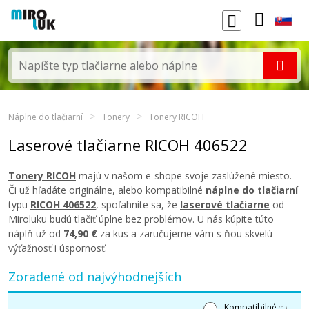
Náplne do tlačiarní
Tonery
Tonery RICOH
Laserové tlačiarne RICOH 406522
Tonery RICOH
majú v našom e-shope svoje zaslúžené miesto.
Či už hľadáte originálne, alebo kompatibilné
náplne do tlačiarní
typu
RICOH 406522
, spoľahnite sa, že
laserové tlačiarne
od
Miroluku budú tlačiť úplne bez problémov. U nás kúpite túto
náplň už od
74,90 €
za kus a zaručujeme vám s ňou skvelú
výťažnosť i úspornosť.
Zoradené od najvýhodnejších
Kompatibilné
(1)