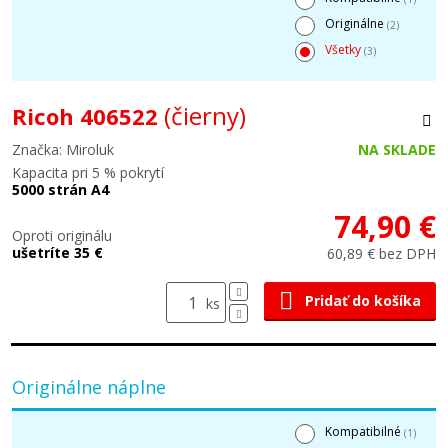
Originálne
(2)
Všetky
(3)
(čierny)
Ricoh 406522
Značka: Miroluk
NA SKLADE
Kapacita pri 5 % pokrytí
5000 strán A4
74,90 €
Oproti originálu
ušetríte 35 €
60,89 € bez DPH
Pridať do košíka
ks
Originálne náplne
Kompatibilné
(1)