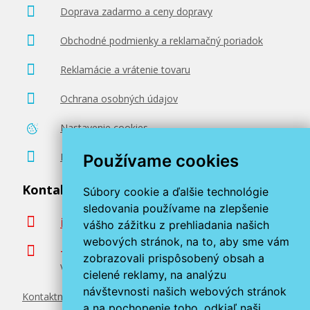
Doprava zadarmo a ceny dopravy
Obchodné podmienky a reklamačný poriadok
Reklamácie a vrátenie tovaru
Ochrana osobných údajov
Nastavenie cookies
Poradenstvo zadarmo
Používame cookies
Kontaktujte nás
Súbory cookie a ďalšie technológie
sledovania používame na zlepšenie
info@miroluk.sk
vášho zážitku z prehliadania našich
webových stránok, na to, aby sme vám
+420 377 222 313
zobrazovali prispôsobený obsah a
Volajte v pracovné dni od 8. do 17. hod.
cielené reklamy, na analýzu
návštevnosti našich webových stránok
Kontaktné údaje
a na pochopenie toho, odkiaľ naši