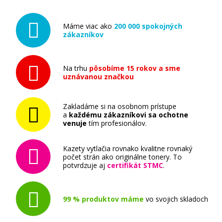
Máme viac ako
200 000 spokojných
zákazníkov
Na trhu
pôsobíme 15 rokov a sme
uznávanou značkou
Zakladáme si na osobnom prístupe
a
každému zákazníkovi sa ochotne
venuje
tím profesionálov.
Kazety vytlačia rovnako kvalitne rovnaký
počet strán ako originálne tonery. To
potvrdzuje aj
certifikát STMC
.
99 % produktov máme
vo svojich skladoch