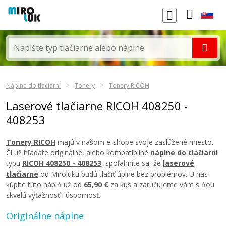
Náplne do tlačiarní
Tonery
Tonery RICOH
Laserové tlačiarne RICOH 408250 -
408253
Tonery RICOH
majú v našom e-shope svoje zaslúžené miesto.
Či už hľadáte originálne, alebo kompatibilné
náplne do tlačiarní
typu
RICOH 408250 - 408253
, spoľahnite sa, že
laserové
tlačiarne
od Miroluku budú tlačiť úplne bez problémov. U nás
kúpite túto náplň už od
65,90 €
za kus a zaručujeme vám s ňou
skvelú výťažnosť i úspornosť.
Originálne náplne