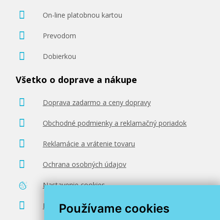
On-line platobnou kartou
Prevodom
Dobierkou
Všetko o doprave a nákupe
Doprava zadarmo a ceny dopravy
Obchodné podmienky a reklamačný poriadok
Reklamácie a vrátenie tovaru
Ochrana osobných údajov
Nastavenie cookies
Poradenstvo zadarmo
Používame cookies