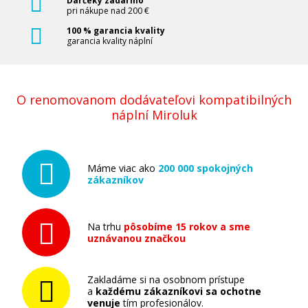
Darčeky zadarmo
pri nákupe nad 200 €
100 % garancia kvality
garancia kvality náplní
O renomovanom dodávateľovi kompatibilných
náplní Miroluk
Máme viac ako
200 000 spokojných
zákazníkov
Na trhu
pôsobíme 15 rokov a sme
uznávanou značkou
Zakladáme si na osobnom prístupe
a
každému zákazníkovi sa ochotne
venuje
tím profesionálov.