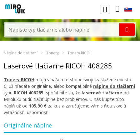
Náplne do tlačiarní
Tonery
Tonery RICOH
Laserové tlačiarne RICOH 408285
Tonery RICOH
majú v našom e-shope svoje zaslúžené miesto.
Či už hľadáte originálne, alebo kompatibilné
náplne do tlačiarní
typu
RICOH 408285
, spoľahnite sa, že
laserové tlačiarne
od
Miroluku budú tlačiť úplne bez problémov. U nás kúpite túto
náplň už od
105,90 €
za kus a zaručujeme vám s ňou skvelú
výťažnosť i úspornosť.
Originálne náplne