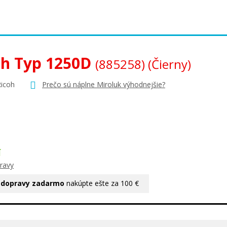
oh Typ 1250D
(885258)
(Čierny)
Ricoh
Prečo sú náplne Miroluk výhodnejšie?
Í
ravy
 dopravy zadarmo
nakúpte ešte za 100 €