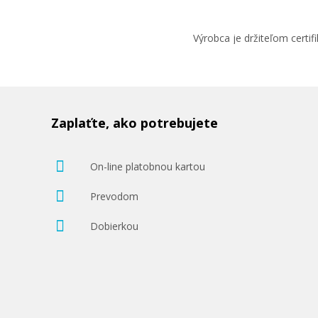
Výrobca je držiteľom cert
Zaplaťte, ako potrebujete
On-line platobnou kartou
Prevodom
Dobierkou