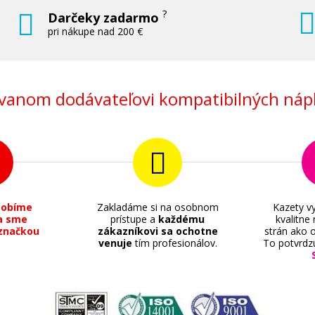
?
Darčeky zadarmo
pri nákupe nad 200 €
anom dodávateľovi kompatibilných nápl
sobíme
Zakladáme si na osobnom
Kazety vy
a sme
prístupe a
každému
kvalitne
značkou
zákazníkovi sa ochotne
strán ako o
venuje
tím profesionálov.
To potvrdz