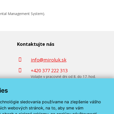
mental Management System).
Kontaktujte nás
info@miroluk.sk
+420 377 222 313
Volajte v pracovné dni od 8. do 17. hod.
ies
Kontaktné údaje
echnológie sledovania používame na zlepšenie vášho
ašich webových stránok, na to, aby sme vám
 obsah a cielené reklamy, na analýzu návštevnosti