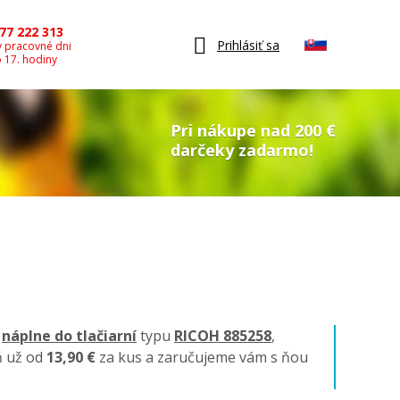
77 222 313
Prihlásiť sa
v pracovné dni
o 17. hodiny
Pri nákupe nad 200 €
darčeky zadarmo!
é
náplne do tlačiarní
typu
RICOH 885258
,
ň už od
13,90 €
za kus a zaručujeme vám s ňou