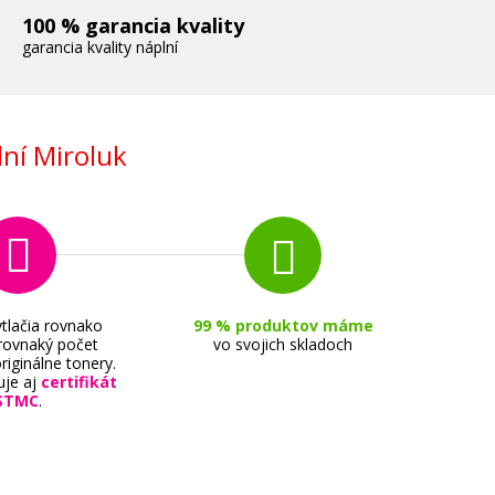
100 % garancia kvality
garancia kvality náplní
ní Miroluk
tlačia rovnako
99 % produktov máme
 rovnaký počet
vo svojich skladoch
riginálne tonery.
uje aj
certifikát
STMC
.