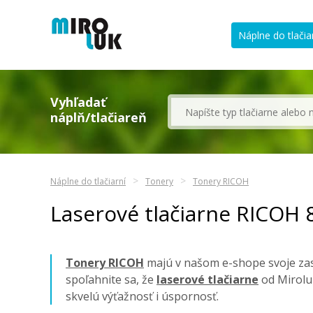
Náplne do tlačia
Vyhľadať
náplň/tlačiareň
Náplne do tlačiarní
Tonery
Tonery RICOH
Laserové tlačiarne RICOH
Tonery RICOH
majú v našom e-shope svoje zasl
spoľahnite sa, že
laserové tlačiarne
od Mirolu
skvelú výťažnosť i úspornosť.