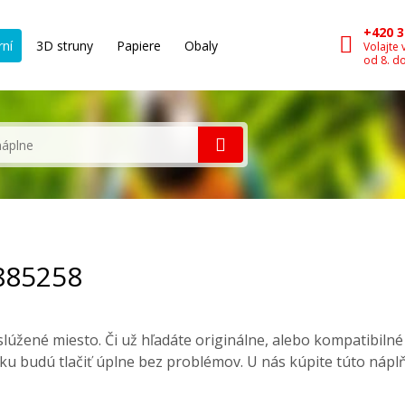
+420 3
rní
3D struny
Papiere
Obaly
Volajte 
od 8. d
 885258
úžené miesto. Či už hľadáte originálne, alebo kompatibiln
ku budú tlačiť úplne bez problémov. U nás kúpite túto nápl