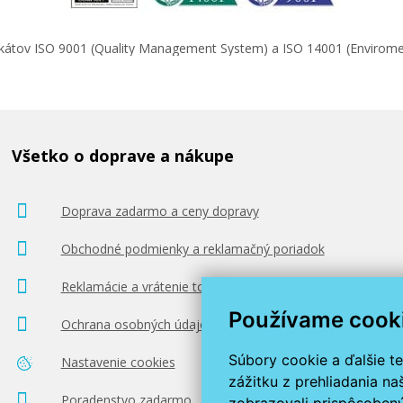
ifikátov ISO 9001 (Quality Management System) a ISO 14001 (Enviro
Všetko o doprave a nákupe
Doprava zadarmo a ceny dopravy
Obchodné podmienky a reklamačný poriadok
Reklamácie a vrátenie tovaru
Používame cook
Ochrana osobných údajov
Súbory cookie a ďalšie t
Nastavenie cookies
zážitku z prehliadania n
Poradenstvo zadarmo
zobrazovali prispôsobený