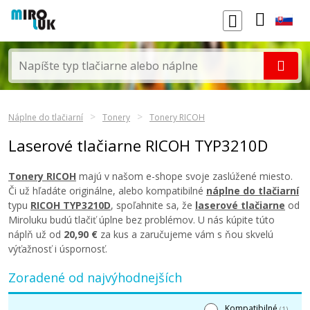
Náplne do tlačiarní
Tonery
Tonery RICOH
Laserové tlačiarne RICOH TYP3210D
Tonery RICOH
majú v našom e-shope svoje zaslúžené miesto.
Či už hľadáte originálne, alebo kompatibilné
náplne do tlačiarní
typu
RICOH TYP3210D
, spoľahnite sa, že
laserové tlačiarne
od
Miroluku budú tlačiť úplne bez problémov. U nás kúpite túto
náplň už od
20,90 €
za kus a zaručujeme vám s ňou skvelú
výťažnosť i úspornosť.
Zoradené od najvýhodnejších
Kompatibilné
(1)