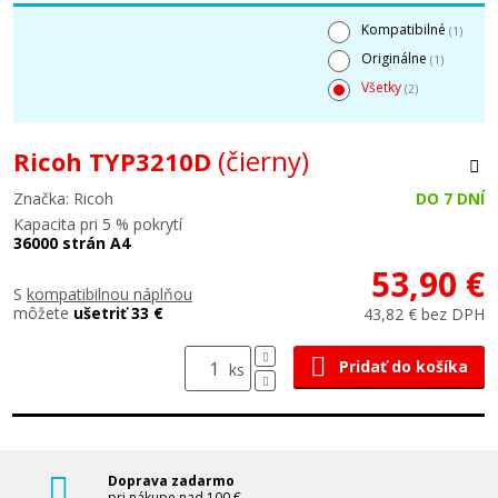
Kompatibilné
(1)
Originálne
(1)
Všetky
(2)
(čierny)
Ricoh TYP3210D
Značka: Ricoh
DO 7 DNÍ
Kapacita pri 5 % pokrytí
36000 strán A4
53,90 €
S
kompatibilnou náplňou
môžete
ušetriť 33 €
43,82 € bez DPH
Pridať do košíka
ks
Doprava zadarmo
pri nákupe nad 100 €