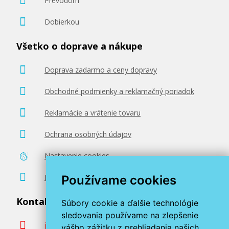
Prevodom
Dobierkou
Všetko o doprave a nákupe
Doprava zadarmo a ceny dopravy
Obchodné podmienky a reklamačný poriadok
Reklamácie a vrátenie tovaru
Ochrana osobných údajov
Nastavenie cookies
Poradenstvo zadarmo
Používame cookies
Kontaktujte nás
Súbory cookie a ďalšie technológie
sledovania používame na zlepšenie
info@miroluk.sk
vášho zážitku z prehliadania našich