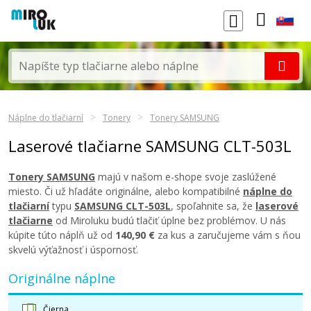
Náplne do tlačiarní
Tonery
Tonery SAMSUNG
Laserové tlačiarne SAMSUNG CLT-503L
Tonery SAMSUNG
majú v našom e-shope svoje zaslúžené
miesto. Či už hľadáte originálne, alebo kompatibilné
náplne do
tlačiarní
typu
SAMSUNG CLT-503L
, spoľahnite sa, že
laserové
tlačiarne
od Miroluku budú tlačiť úplne bez problémov. U nás
kúpite túto náplň už od
140,90 €
za kus a zaručujeme vám s ňou
skvelú výťažnosť i úspornosť.
Originálne náplne
Čierna