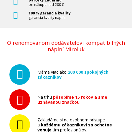
Darčeky zadarmo
pri nákupe nad 200 €
100 % garancia kvality
garancia kvality náplní
O renomovanom dodávateľovi kompatibilných
náplní Miroluk
Máme viac ako
200 000 spokojných
zákazníkov
Na trhu
pôsobíme 15 rokov a sme
uznávanou značkou
Zakladáme si na osobnom prístupe
a
každému zákazníkovi sa ochotne
venuje
tím profesionálov.