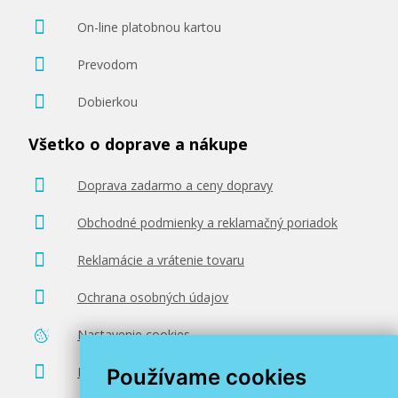
On-line platobnou kartou
Prevodom
Dobierkou
Všetko o doprave a nákupe
Doprava zadarmo a ceny dopravy
Obchodné podmienky a reklamačný poriadok
Reklamácie a vrátenie tovaru
Ochrana osobných údajov
Nastavenie cookies
Poradenstvo zadarmo
Používame cookies