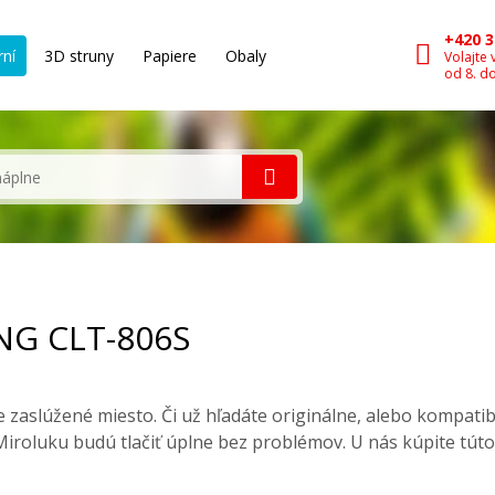
+420 3
rní
3D struny
Papiere
Obaly
Volajte 
od 8. d
NG CLT-806S
zaslúžené miesto. Či už hľadáte originálne, alebo kompati
iroluku budú tlačiť úplne bez problémov. U nás kúpite tút