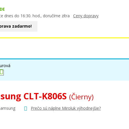
DE
te dnes do 16:30. hod., doručíme zítra
Ceny dopravy
prava zadarmo!
urová
sung CLT-K806S
(Čierny)
Samsung
Prečo sú náplne Miroluk výhodnejšie?