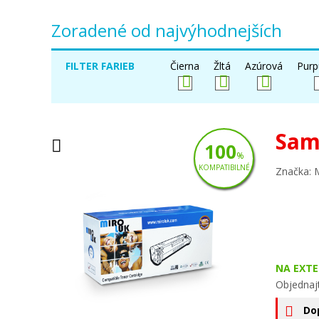
Zoradené od najvýhodnejších
FILTER FARIEB
Čierna
Žltá
Azúrová
Purp
Sam
100
%
KOMPATIBILNÉ
Značka: 
NA EXT
Objednaj
Do