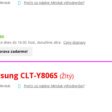
Miroluk
Prečo sú náplne Miroluk výhodnejšie?
DE
te dnes do 16:30. hod., doručíme zítra
Ceny dopravy
prava zadarmo!
sung CLT-Y806S
(Žltý)
Miroluk
Prečo sú náplne Miroluk výhodnejšie?