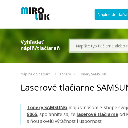
Náplne do tlačia
Vyhľadať
náplň/tlačiareň
Náplne do tlačiarní
Tonery
Tonery SAMSUNG
Laserové tlačiarne SAMSU
Tonery SAMSUNG
majú v našom e-shope svoje 
806S
, spoľahnite sa, že
laserové tlačiarne
od M
s ňou skvelú výťažnosť i úspornosť.