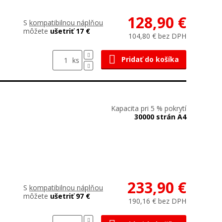
128,90 €
S
kompatibilnou náplňou
môžete
ušetriť 17 €
104,80 € bez DPH
Pridať do košíka
ks
Kapacita pri 5 % pokrytí
30000 strán A4
233,90 €
S
kompatibilnou náplňou
môžete
ušetriť 97 €
190,16 € bez DPH