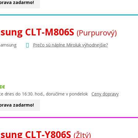
prava zadarmo!
sung CLT-M806S
(Purpurový)
Samsung
Prečo sú náplne Miroluk výhodnejšie?
DE
te dnes do 16:30. hod., doručíme v pondelok
Ceny dopravy
prava zadarmo!
sung CLT-Y806S
(Žltý)