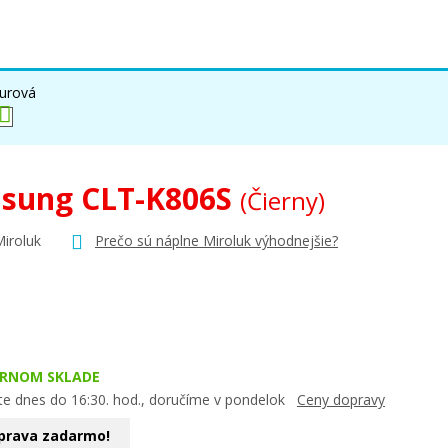
urová
sung CLT-K806S
(Čierny)
Miroluk
Prečo sú náplne Miroluk výhodnejšie?
ERNOM SKLADE
te dnes do 16:30. hod., doručíme v pondelok
Ceny dopravy
prava zadarmo!