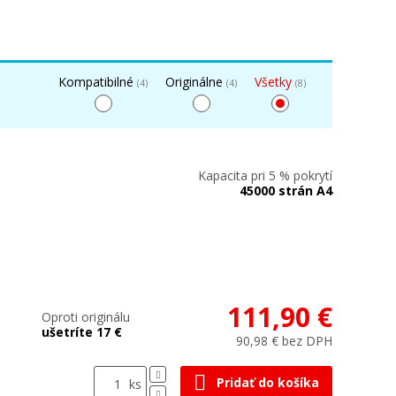
Kompatibilné
Originálne
Všetky
(4)
(4)
(8)
Kapacita pri 5 % pokrytí
45000 strán A4
111,90 €
Oproti originálu
ušetríte 17 €
90,98 € bez DPH
Pridať do košíka
ks