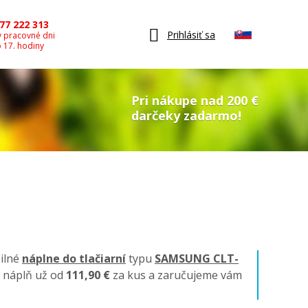
77 222 313
Prihlásiť sa
v pracovné dni
o 17. hodiny
Pri nákupe nad 200 €
darčeky zadarmo!
bilné
náplne do tlačiarní
typu
SAMSUNG CLT-
o náplň už od
111,90 €
za kus a zaručujeme vám