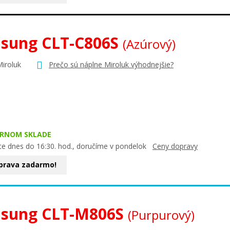
sung CLT-C806S
(Azúrový)
Miroluk
Prečo sú náplne Miroluk výhodnejšie?
ERNOM SKLADE
te dnes do 16:30. hod., doručíme v pondelok
Ceny dopravy
prava zadarmo!
sung CLT-M806S
(Purpurový)