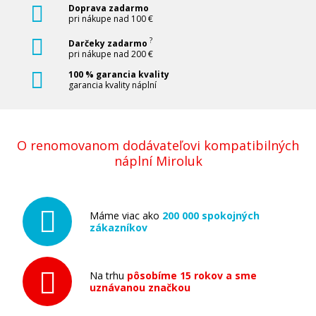
Doprava zadarmo
pri nákupe nad 100 €
?
Darčeky zadarmo
pri nákupe nad 200 €
100 % garancia kvality
garancia kvality náplní
O renomovanom dodávateľovi kompatibilných
náplní Miroluk
Máme viac ako
200 000 spokojných
zákazníkov
Na trhu
pôsobíme 15 rokov a sme
uznávanou značkou