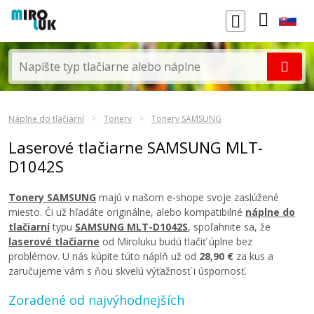
Náplne do tlačiarní
Tonery
Tonery SAMSUNG
Laserové tlačiarne SAMSUNG MLT-
D1042S
Tonery SAMSUNG
majú v našom e-shope svoje zaslúžené
miesto. Či už hľadáte originálne, alebo kompatibilné
náplne do
tlačiarní
typu
SAMSUNG MLT-D1042S
, spoľahnite sa, že
laserové tlačiarne
od Miroluku budú tlačiť úplne bez
problémov. U nás kúpite túto náplň už od
28,90 €
za kus a
zaručujeme vám s ňou skvelú výťažnosť i úspornosť.
Zoradené od najvýhodnejších