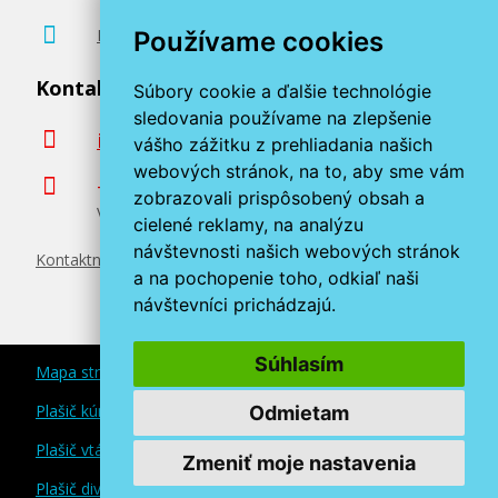
Poradenstvo zadarmo
Používame cookies
Kontaktujte nás
Súbory cookie a ďalšie technológie
sledovania používame na zlepšenie
info@miroluk.sk
vášho zážitku z prehliadania našich
webových stránok, na to, aby sme vám
+420 377 222 313
zobrazovali prispôsobený obsah a
Volajte v pracovné dni od 8. do 17. hod.
cielené reklamy, na analýzu
návštevnosti našich webových stránok
Kontaktné údaje
a na pochopenie toho, odkiaľ naši
návštevníci prichádzajú.
Súhlasím
Mapa stránok
Plašič kún a myší
Odmietam
Plašič vtákov
Zmeniť moje nastavenia
Plašič divokej zveri