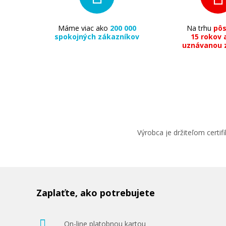
Máme viac ako
200 000
Na trhu
pô
spokojných zákazníkov
15 rokov 
uznávanou 
Výrobca je držiteľom cert
Zaplaťte, ako potrebujete
On-line platobnou kartou