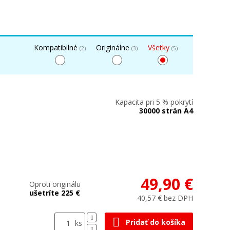
Kompatibilné
Originálne
Všetky
(2)
(3)
(5)
Kapacita pri 5 % pokrytí
30000 strán A4
49,90 €
Oproti originálu
ušetríte 225 €
40,57 € bez DPH
Pridať do košíka
ks