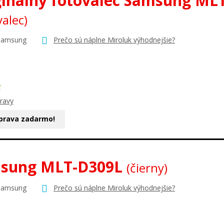
ginálny fotovalec Samsung ML
valec)
Samsung
Prečo sú náplne Miroluk výhodnejšie?
Í
ravy
prava zadarmo!
sung MLT-D309L
(čierny)
Samsung
Prečo sú náplne Miroluk výhodnejšie?