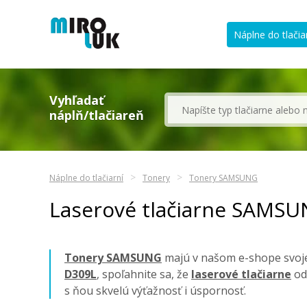
Náplne do tlačia
Vyhľadať
náplň/tlačiareň
Náplne do tlačiarní
Tonery
Tonery SAMSUNG
Laserové tlačiarne SAMS
Tonery SAMSUNG
majú v našom e-shope svoje 
D309L
, spoľahnite sa, že
laserové tlačiarne
od
s ňou skvelú výťažnosť i úspornosť.