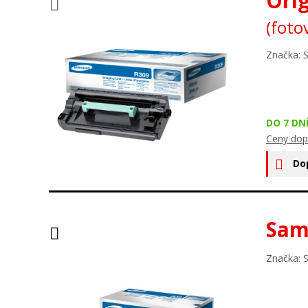
Ori
(foto
Značka: 
DO 7 DN
Ceny dop
Do
Sam
Značka: 