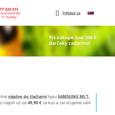
77 222 313
Prihlásiť sa
v pracovné dni
o 17. hodiny
Pri nákupe nad 200 €
darčeky zadarmo!
bilné
náplne do tlačiarní
typu
SAMSUNG MLT-
to náplň už od
49,90 €
za kus a zaručujeme vám