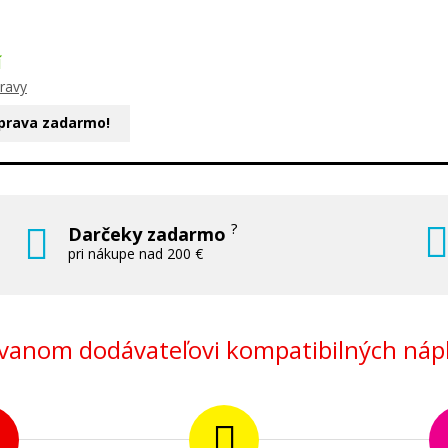
Í
ravy
prava zadarmo!
?
Darčeky zadarmo
pri nákupe nad 200 €
anom dodávateľovi kompatibilných nápl