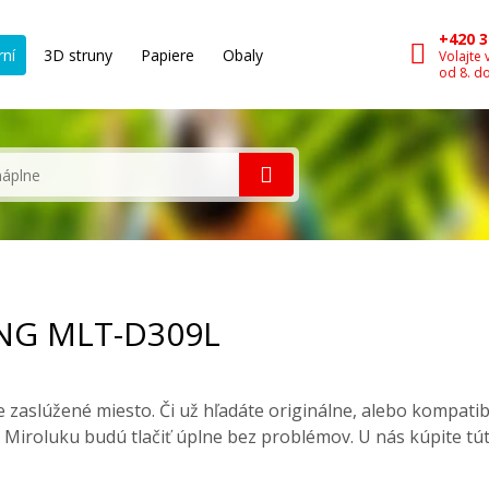
+420 3
rní
3D struny
Papiere
Obaly
Volajte 
od 8. d
UNG MLT-D309L
zaslúžené miesto. Či už hľadáte originálne, alebo kompati
 Miroluku budú tlačiť úplne bez problémov. U nás kúpite tú