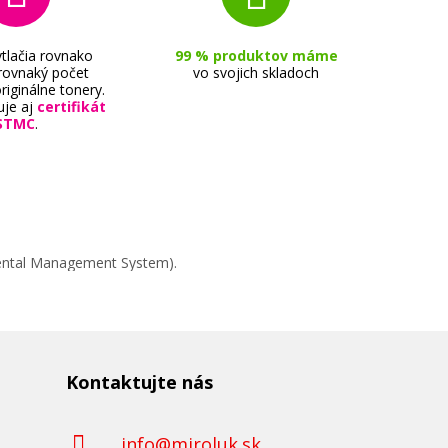
tlačia rovnako
99 % produktov máme
 rovnaký počet
vo svojich skladoch
riginálne tonery.
uje aj
certifikát
STMC
.
mental Management System).
Kontaktujte nás
info@miroluk.sk