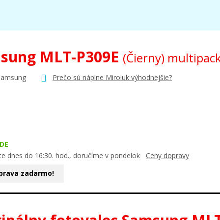
sung MLT-P309E
(Čierny) multipac
Samsung
Prečo sú náplne Miroluk výhodnejšie?
DE
te dnes do 16:30. hod., doručíme v pondelok
Ceny dopravy
prava zadarmo!