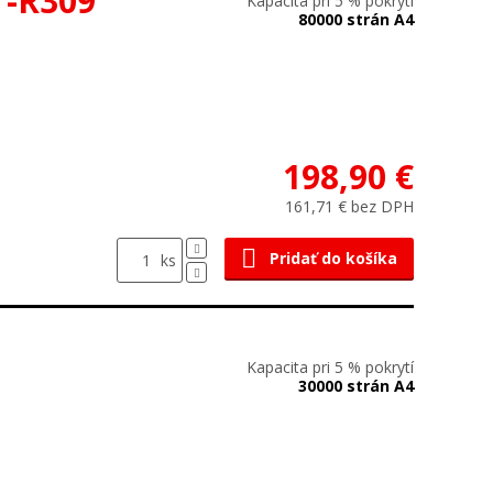
T-R309
Kapacita pri 5 % pokrytí
80000 strán A4
198,90 €
161,71 € bez DPH
Pridať do košíka
ks
Kapacita pri 5 % pokrytí
30000 strán A4