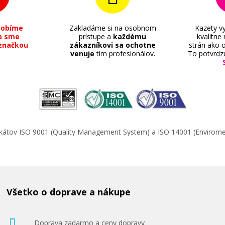
sobíme
Zakladáme si na osobnom
Kazety vy
a sme
prístupe a
každému
kvalitne
značkou
zákazníkovi sa ochotne
strán ako o
venuje
tím profesionálov.
To potvrdz
ifikátov ISO 9001 (Quality Management System) a ISO 14001 (Enviro
Všetko o doprave a nákupe
Doprava zadarmo a ceny dopravy