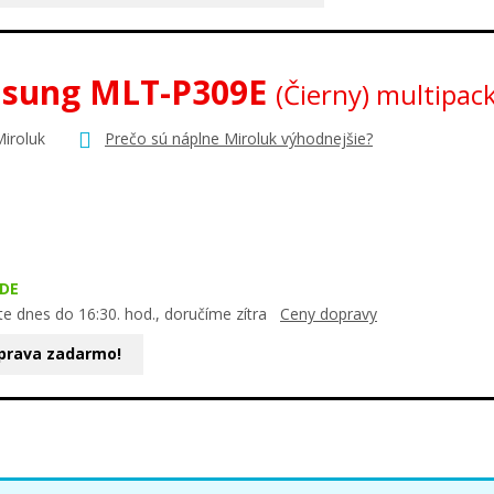
sung MLT-P309E
(Čierny) multipac
Miroluk
Prečo sú náplne Miroluk výhodnejšie?
DE
te dnes do 16:30. hod., doručíme zítra
Ceny dopravy
prava zadarmo!