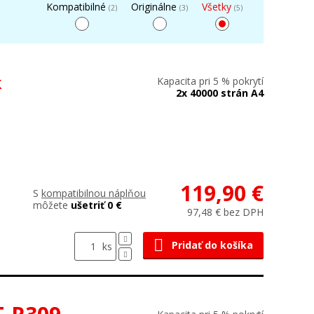
Kompatibilné
Originálne
Všetky
(2)
(3)
(5)
k
Kapacita pri 5 % pokrytí
2x 40000 strán A4
119,90 €
S
kompatibilnou náplňou
môžete
ušetriť 0 €
97,48 € bez DPH
Pridať do košíka
ks