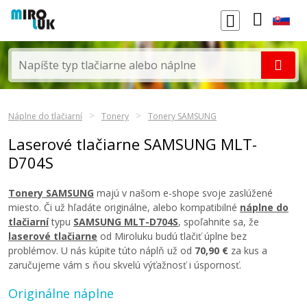
Náplne do tlačiarní
Tonery
Tonery SAMSUNG
Laserové tlačiarne SAMSUNG MLT-
D704S
Tonery SAMSUNG
majú v našom e-shope svoje zaslúžené
miesto. Či už hľadáte originálne, alebo kompatibilné
náplne do
tlačiarní
typu
SAMSUNG MLT-D704S
, spoľahnite sa, že
laserové tlačiarne
od Miroluku budú tlačiť úplne bez
problémov. U nás kúpite túto náplň už od
70,90 €
za kus a
zaručujeme vám s ňou skvelú výťažnosť i úspornosť.
Originálne náplne