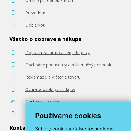
On-line platobnou kartou
Prevodom
Dobierkou
Všetko o doprave a nákupe
Doprava zadarmo a ceny dopravy
Obchodné podmienky a reklamačný poriadok
Reklamácie a vrátenie tovaru
Ochrana osobných údajov
Nastavenie cookies
Poradenstvo zadarmo
Používame cookies
Kontaktujte nás
Súbory cookie a ďalšie technológie