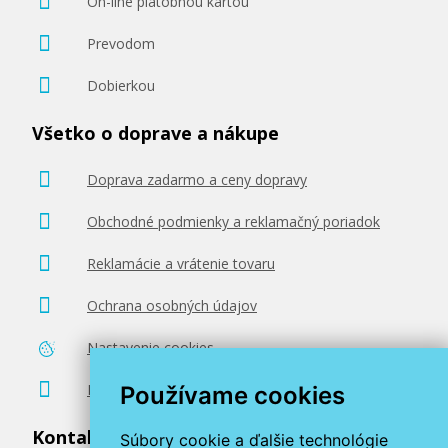
On-line platobnou kartou
Prevodom
Dobierkou
Všetko o doprave a nákupe
Doprava zadarmo a ceny dopravy
Obchodné podmienky a reklamačný poriadok
Reklamácie a vrátenie tovaru
Ochrana osobných údajov
Nastavenie cookies
Poradenstvo zadarmo
Používame cookies
Kontaktujte nás
Súbory cookie a ďalšie technológie