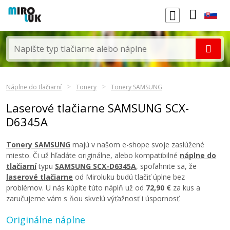
Náplne do tlačiarní
Tonery
Tonery SAMSUNG
Laserové tlačiarne SAMSUNG SCX-
D6345A
Tonery SAMSUNG
majú v našom e-shope svoje zaslúžené
miesto. Či už hľadáte originálne, alebo kompatibilné
náplne do
tlačiarní
typu
SAMSUNG SCX-D6345A
, spoľahnite sa, že
laserové tlačiarne
od Miroluku budú tlačiť úplne bez
problémov. U nás kúpite túto náplň už od
72,90 €
za kus a
zaručujeme vám s ňou skvelú výťažnosť i úspornosť.
Originálne náplne