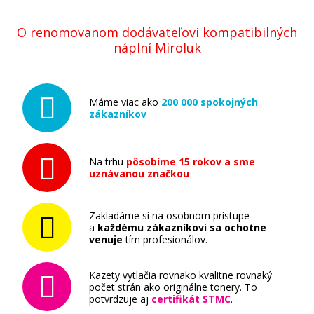
O renomovanom dodávateľovi kompatibilných
náplní Miroluk
Máme viac ako
200 000 spokojných
zákazníkov
Na trhu
pôsobíme 15 rokov a sme
uznávanou značkou
Zakladáme si na osobnom prístupe
a
každému zákazníkovi sa ochotne
venuje
tím profesionálov.
Kazety vytlačia rovnako kvalitne rovnaký
počet strán ako originálne tonery. To
potvrdzuje aj
certifikát STMC
.