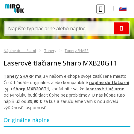
Náplne do tlačiarní
Tonery
Tonery SHARP
Laserové tlačiarne Sharp MXB20GT1
Tonery SHARP
majú v našom e-shope svoje zaslúžené miesto.
Či už hľadáte originálne, alebo kompatibilné
náplne do tlačiarní
typu
Sharp MXB20GT1
, spoľahnite sa, že
laserové tlačiarne
od Miroluku budú tlačiť úplne bez problémov. U nás kúpite túto
náplň už od
39,90 €
za kus a zaručujeme vám s ňou skvelú
výťažnosť i úspornosť.
Originálne náplne