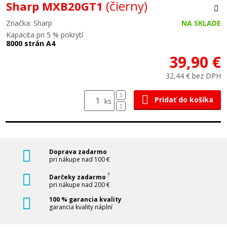
(čierny)
Sharp MXB20GT1
Značka: Sharp
NA SKLADE
Kapacita pri 5 % pokrytí
8000 strán A4
39,90 €
32,44 € bez DPH
Pridať do košíka
ks
Doprava zadarmo
pri nákupe nad 100 €
?
Darčeky zadarmo
pri nákupe nad 200 €
100 % garancia kvality
garancia kvality náplní