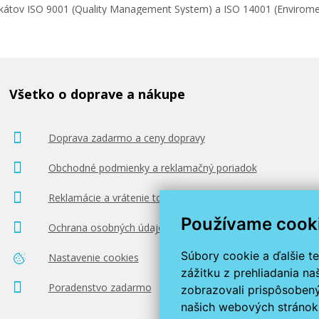
ifikátov ISO 9001 (Quality Management System) a ISO 14001 (Enviro
Všetko o doprave a nákupe
Doprava zadarmo a ceny dopravy
Obchodné podmienky a reklamačný poriadok
Reklamácie a vrátenie tovaru
Používame cook
Ochrana osobných údajov
Súbory cookie a ďalšie t
Nastavenie cookies
zážitku z prehliadania n
Poradenstvo zadarmo
zobrazovali prispôsobený
našich webových stránok 