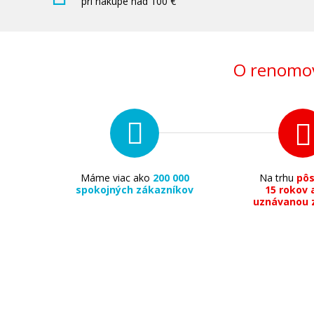
pri nákupe nad 100 €
O renomov
Máme viac ako
200 000
Na trhu
pô
spokojných zákazníkov
15 rokov 
uznávanou 