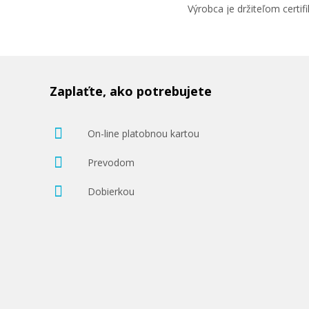
Výrobca je držiteľom cert
Zaplaťte, ako potrebujete
On-line platobnou kartou
Prevodom
Dobierkou