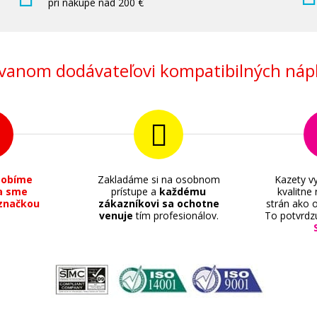
pri nákupe nad 200 €
anom dodávateľovi kompatibilných nápl
sobíme
Zakladáme si na osobnom
Kazety vy
a sme
prístupe a
každému
kvalitne
značkou
zákazníkovi sa ochotne
strán ako o
venuje
tím profesionálov.
To potvrdz