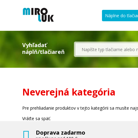
Náplne do tlačia
Vyhľadať
náplň/tlačiareň
Neverejná kategória
Pre prehliadanie produktov v tejto kategórii sa musíte najsk
Vráťte sa späť.
Doprava zadarmo