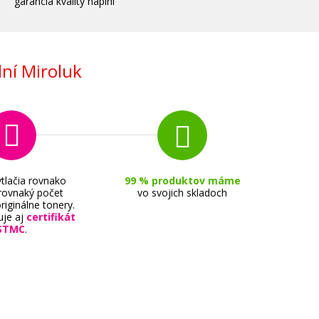
garancia kvality náplní
ní Miroluk
tlačia rovnako
99 % produktov máme
 rovnaký počet
vo svojich skladoch
riginálne tonery.
uje aj
certifikát
STMC
.