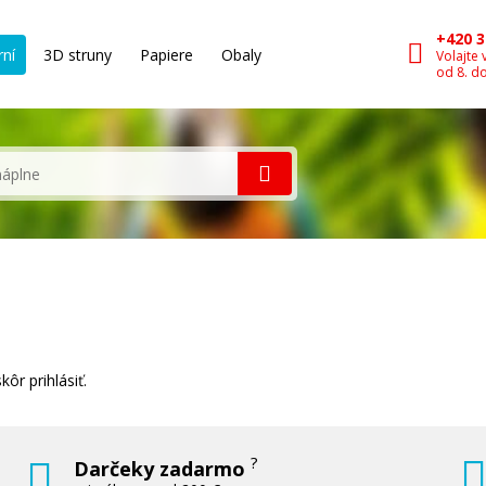
+420 3
rní
3D struny
Papiere
Obaly
Volajte 
od 8. d
ôr prihlásiť.
?
Darčeky zadarmo