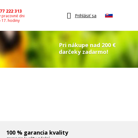
77 222 313
Prihlásiť sa
v pracovné dni
o 17. hodiny
Pri nákupe nad 200 €
darčeky zadarmo!
100 % garancia kvality