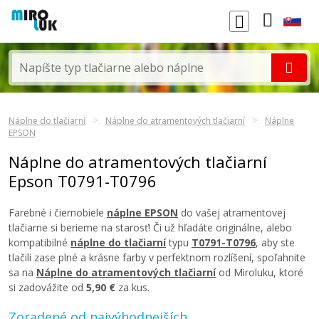
Náplne do tlačiarní
Náplne do atramentových tlačiarní
Náplne
EPSON
Náplne do atramentových tlačiarní
Epson T0791-T0796
Farebné i čiernobiele
náplne EPSON
do vašej atramentovej
tlačiarne si berieme na starosť! Či už hľadáte originálne, alebo
kompatibilné
náplne do tlačiarní
typu
T0791-T0796
, aby ste
tlačili zase plné a krásne farby v perfektnom rozlíšení, spoľahnite
sa na
Náplne do atramentových tlačiarní
od Miroluku, ktoré
si zadovážite od
5,90 €
za kus.
Zoradené od najvýhodnejších