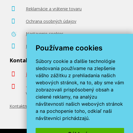
Reklamácie a vrátenie tovaru
Ochrana osobných údajov
Nastavenie cookies
Poradenstvo zadarmo
Používame cookies
Kontaktujte nás
Súbory cookie a ďalšie technológie
sledovania používame na zlepšenie
info@miroluk.sk
vášho zážitku z prehliadania našich
webových stránok, na to, aby sme vám
+420 377 222 313
zobrazovali prispôsobený obsah a
Volajte v pracovné dni od 8. do 17. hod.
cielené reklamy, na analýzu
návštevnosti našich webových stránok
Kontaktné údaje
a na pochopenie toho, odkiaľ naši
návštevníci prichádzajú.