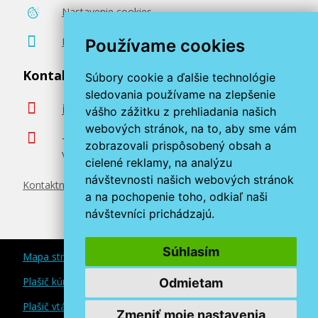
Nastavenie cookies
Poradenstvo zadarmo
Používame cookies
Kontaktujte nás
Súbory cookie a ďalšie technológie
sledovania používame na zlepšenie
info@miroluk.sk
vášho zážitku z prehliadania našich
webových stránok, na to, aby sme vám
+420 377 222 313
zobrazovali prispôsobený obsah a
Volajte v pracovné dni od 8. do 17. hod.
cielené reklamy, na analýzu
návštevnosti našich webových stránok
Kontaktné údaje
a na pochopenie toho, odkiaľ naši
návštevníci prichádzajú.
Súhlasím
Mapa stránok
Plašič kún a myší
Odmietam
Plašič vtákov
Zmeniť moje nastavenia