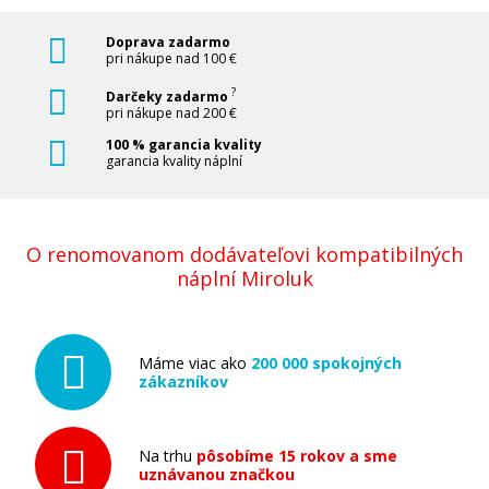
Doprava zadarmo
pri nákupe nad 100 €
?
Darčeky zadarmo
pri nákupe nad 200 €
100 % garancia kvality
garancia kvality náplní
O renomovanom dodávateľovi kompatibilných
náplní Miroluk
Máme viac ako
200 000 spokojných
zákazníkov
Na trhu
pôsobíme 15 rokov a sme
uznávanou značkou