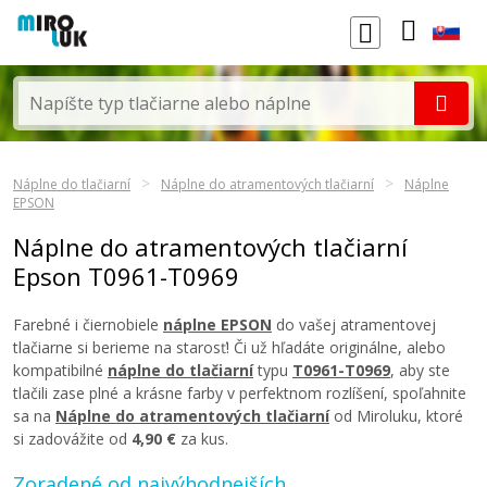
Náplne do tlačiarní
Náplne do atramentových tlačiarní
Náplne
EPSON
Náplne do atramentových tlačiarní
Epson T0961-T0969
Farebné i čiernobiele
náplne EPSON
do vašej atramentovej
tlačiarne si berieme na starosť! Či už hľadáte originálne, alebo
kompatibilné
náplne do tlačiarní
typu
T0961-T0969
, aby ste
tlačili zase plné a krásne farby v perfektnom rozlíšení, spoľahnite
sa na
Náplne do atramentových tlačiarní
od Miroluku, ktoré
si zadovážite od
4,90 €
za kus.
Zoradené od najvýhodnejších