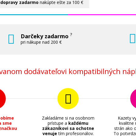
 dopravy zadarmo
nakúpte ešte za 100 €
?
Darčeky zadarmo
pri nákupe nad 200 €
anom dodávateľovi kompatibilných nápl
sobíme
Zakladáme si na osobnom
Kazety vy
a sme
prístupe a
každému
kvalitne
značkou
zákazníkovi sa ochotne
strán ako o
venuje
tím profesionálov.
To potvrdz