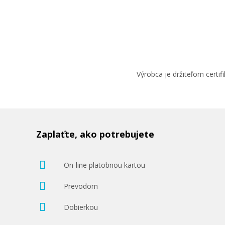
Výrobca je držiteľom cert
Zaplaťte, ako potrebujete
On-line platobnou kartou
Prevodom
Dobierkou