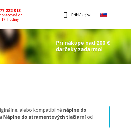
77 222 313
Prihlásiť sa
v pracovné dni
o 17. hodiny
Pri nákupe nad 200 €
darčeky zadarmo!
riginálne, alebo kompatibilné
náplne do
na
Náplne do atramentových tlačiarní
od