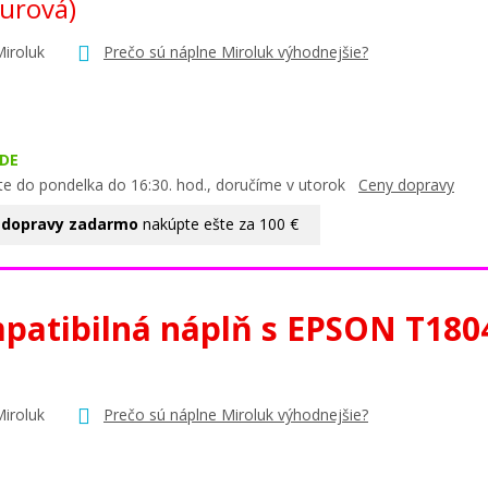
urová)
Miroluk
Prečo sú náplne Miroluk výhodnejšie?
DE
te do pondelka do 16:30. hod., doručíme v utorok
Ceny dopravy
 dopravy zadarmo
nakúpte ešte za 100 €
patibilná náplň s EPSON T180
Miroluk
Prečo sú náplne Miroluk výhodnejšie?