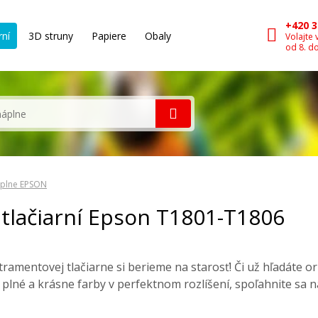
+420 3
rní
3D struny
Papiere
Obaly
Volajte 
od 8. d
plne EPSON
tlačiarní Epson T1801-T1806
tramentovej tlačiarne si berieme na starosť! Či už hľadáte o
ase plné a krásne farby v perfektnom rozlíšení, spoľahnite sa 