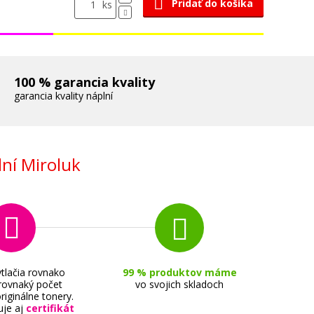
Pridať do košíka
ks
100 % garancia kvality
garancia kvality náplní
ní Miroluk
tlačia rovnako
99 % produktov máme
 rovnaký počet
vo svojich skladoch
riginálne tonery.
uje aj
certifikát