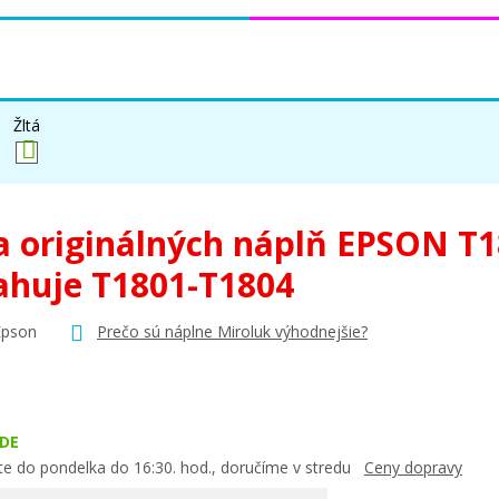
Žltá
a originálných náplň EPSON T1
ahuje T1801-T1804
Epson
Prečo sú náplne Miroluk výhodnejšie?
DE
te do pondelka do 16:30. hod., doručíme v stredu
Ceny dopravy