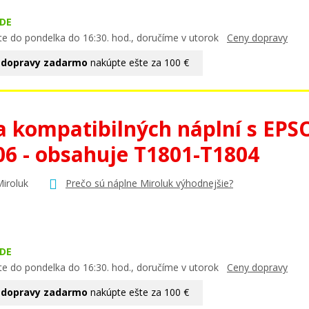
DE
te do pondelka do 16:30. hod., doručíme v utorok
Ceny dopravy
 dopravy zadarmo
nakúpte ešte za 100 €
a kompatibilných náplní s EP
06 - obsahuje T1801-T1804
Miroluk
Prečo sú náplne Miroluk výhodnejšie?
DE
te do pondelka do 16:30. hod., doručíme v utorok
Ceny dopravy
 dopravy zadarmo
nakúpte ešte za 100 €