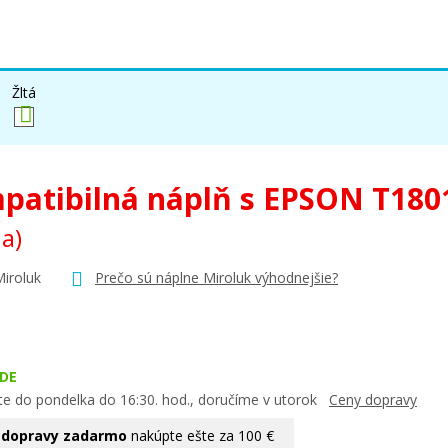
Žltá
patibilná náplň s EPSON T180
na)
Miroluk
Prečo sú náplne Miroluk výhodnejšie?
DE
te do pondelka do 16:30. hod., doručíme v utorok
Ceny dopravy
 dopravy zadarmo
nakúpte ešte za 100 €