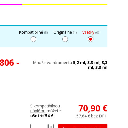
Kompatibilné
Originálne
Všetky
(5)
(1)
(6)
806 -
Množstvo atramentu
5,2 ml, 3,3 ml, 3,3
ml, 3,3 ml
70,90 €
S
kompatibilnou
náplňou
môžete
ušetriť 54 €
57,64 € bez DPH