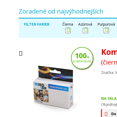
Zoradené od najvýhodnejších
FILTER FARIEB
Čierna
Azúrová
Purpurová
Kom
100
%
(čier
KOMPATIBILNÉ
Značka: 
NA SKLA
Objednaj
Do