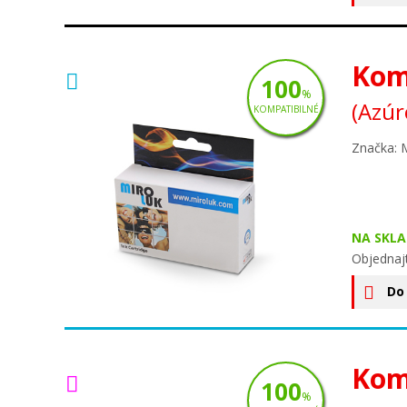
Kom
100
%
(Azúr
KOMPATIBILNÉ
Značka: 
NA SKLA
Objednaj
Do
Kom
100
%