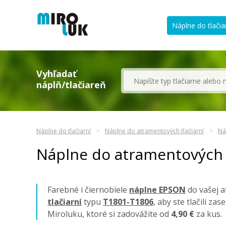
Náplne do tlačia
Vyhľadať
náplň/tlačiareň
Náplne do tlačiarní
Náplne do atramentových tlačiarní
Ná
Náplne do atramentových 
Farebné i čiernobiele
náplne EPSON
do vašej a
tlačiarní
typu
T1801-T1806
, aby ste tlačili z
Miroluku, ktoré si zadovážite od
4,90 €
za kus.