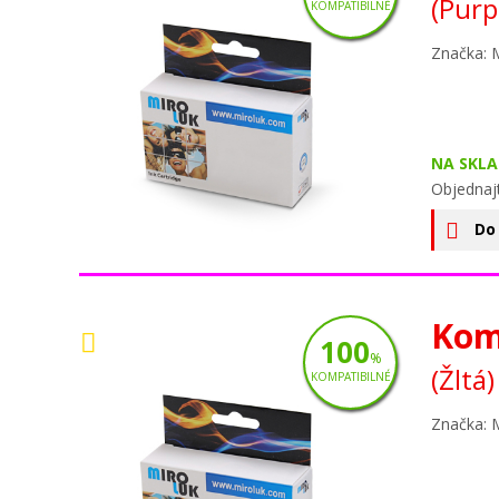
(Purp
KOMPATIBILNÉ
Značka: 
NA SKLA
Objednaj
Do
Kom
100
%
(Žltá)
KOMPATIBILNÉ
Značka: 