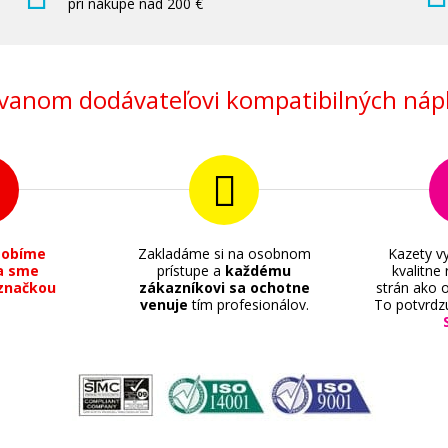
pri nákupe nad 200 €
anom dodávateľovi kompatibilných nápl
sobíme
Zakladáme si na osobnom
Kazety vy
a sme
prístupe a
každému
kvalitne
značkou
zákazníkovi sa ochotne
strán ako o
venuje
tím profesionálov.
To potvrdz