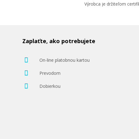
Výrobca je držiteľom cert
Zaplaťte, ako potrebujete
On-line platobnou kartou
Prevodom
Dobierkou