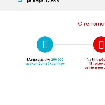
pri nákupe nad 100 €
O renomov
Máme viac ako
200 000
Na trhu
pô
spokojných zákazníkov
15 rokov 
uznávanou 