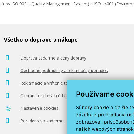
ifikátov ISO 9001 (Quality Management System) a ISO 14001 (Enviro
Všetko o doprave a nákupe
Doprava zadarmo a ceny dopravy
Obchodné podmienky a reklamačný poriadok
Reklamácie a vrátenie tovaru
Používame cook
Ochrana osobných údajov
Súbory cookie a ďalšie t
Nastavenie cookies
zážitku z prehliadania n
Poradenstvo zadarmo
zobrazovali prispôsobený
našich webových stránok 