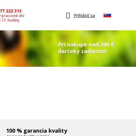
77 222 313
Prihlásiť sa
v pracovné dni
o 17. hodiny
Pri nákupe nad 200 €
darčeky zadarmo!
100 % garancia kvality