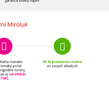
garancia kvality náplní
ní Miroluk
tlačia rovnako
99 % produktov máme
 rovnaký počet
vo svojich skladoch
riginálne tonery.
uje aj
certifikát
STMC
.