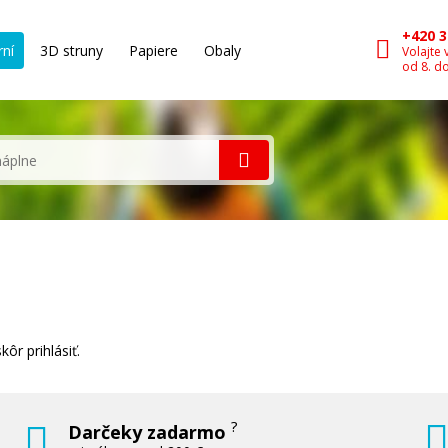
+420 3
rní
3D struny
Papiere
Obaly
Volajte 
od 8. d
ôr prihlásiť.
?
Darčeky zadarmo