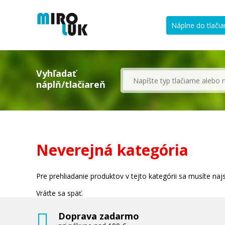
Náplne do tlačia
Vyhľadať
náplň/tlačiareň
Neverejná kategória
Pre prehliadanie produktov v tejto kategórii sa musíte najsk
Vráťte sa späť.
Doprava zadarmo