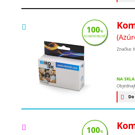
Kom
100
%
(Azúr
KOMPATIBILNÉ
Značka: 
NA SKLA
Objednaj
Do
Kom
100
%