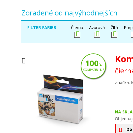
Zoradené od najvýhodnejších
FILTER FARIEB
Čierna
Azúrová
Žltá
Purp
Kom
100
%
čiern
KOMPATIBILNÉ
Značka: 
NA SKLA
Objednaj
Do