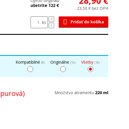
28,90 €
Oproti originálu
ušetríte 122 €
23,50 € bez DPH
Pridať do košíka
ks
Kompatibilné
Originálne
Všetky
(8)
(10)
(18)
rpurová)
Množstvo atramentu
220 ml