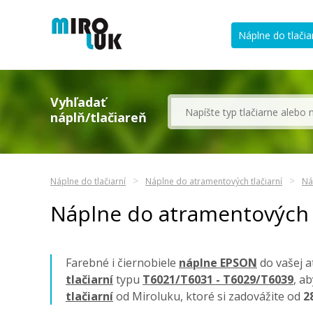
Náplne do tlačia
Vyhľadať
náplň/tlačiareň
Náplne do tlačiarní
Náplne do atramentových tlačiarní
Ná
Náplne do atramentových 
Farebné i čiernobiele
náplne EPSON
do vašej a
tlačiarní
typu
T6021/T6031 - T6029/T6039
, a
tlačiarní
od Miroluku, ktoré si zadovážite od
2