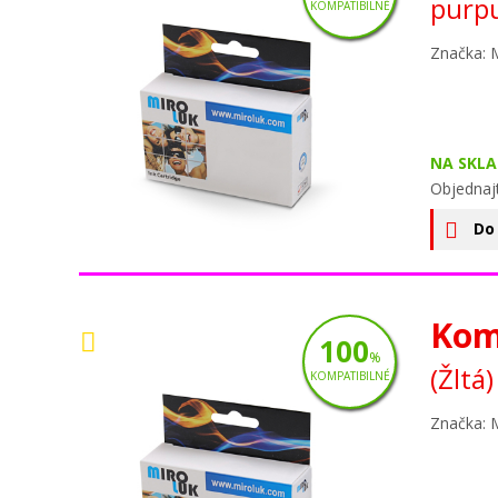
purp
KOMPATIBILNÉ
Značka: 
NA SKLA
Objednaj
Do
Kom
100
%
(Žltá)
KOMPATIBILNÉ
Značka: 