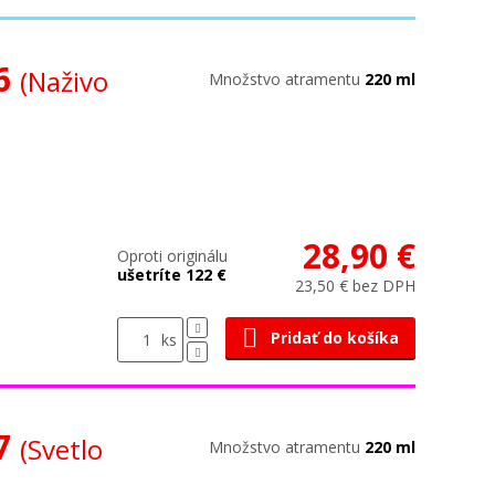
36
(Naživo
Množstvo atramentu
220 ml
28,90 €
Oproti originálu
ušetríte 122 €
23,50 € bez DPH
Pridať do košíka
ks
37
(Svetlo
Množstvo atramentu
220 ml