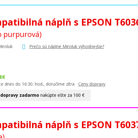
patibilná náplň s EPSON T60
o purpurová)
Miroluk
Prečo sú náplne Miroluk výhodnejšie?
DE
te dnes do 16:30. hod., doručíme zítra
Ceny dopravy
 dopravy zadarmo
nakúpte ešte za 100 €
patibilná náplň s EPSON T60
a)