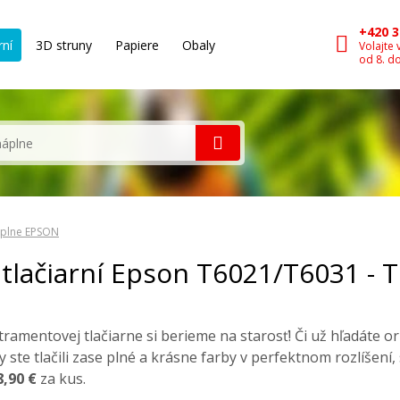
+420 3
rní
3D struny
Papiere
Obaly
Volajte 
od 8. d
plne EPSON
tlačiarní Epson T6021/T6031 - 
tramentovej tlačiarne si berieme na starosť! Či už hľadáte o
by ste tlačili zase plné a krásne farby v perfektnom rozlíšení
8,90 €
za kus.