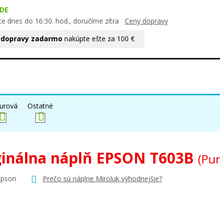
DE
te dnes do 16:30. hod., doručíme zítra
Ceny dopravy
 dopravy zadarmo
nakúpte ešte za 100 €
urová
Ostatné
ginálna náplň EPSON T603B
(Pu
Epson
Prečo sú náplne Miroluk výhodnejšie?