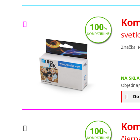
Kom
100
%
svetl
KOMPATIBILNÉ
Značka: 
NA SKLA
Objednaj
Do
Kom
100
%
čiern
KOMPATIBILNÉ