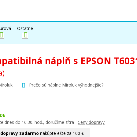
urová
Ostatné
patibilná náplň s EPSON T60
a)
Miroluk
Prečo sú náplne Miroluk výhodnejšie?
DE
te dnes do 16:30. hod., doručíme zítra
Ceny dopravy
 dopravy zadarmo
nakúpte ešte za 100 €