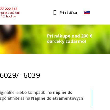
77 222 313
Prihlásiť sa
v pracovné dni
o 17. hodiny
Pri nákupe nad 200 €
darčeky zadarmo!
T6029/T6039
riginálne, alebo kompatibilné
náplne do
, spoľahnite sa na
Náplne do atramentových