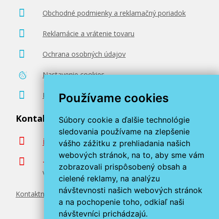
Obchodné podmienky a reklamačný poriadok
Reklamácie a vrátenie tovaru
Ochrana osobných údajov
Nastavenie cookies
Poradenstvo zadarmo
Používame cookies
Kontaktujte nás
Súbory cookie a ďalšie technológie
sledovania používame na zlepšenie
info@miroluk.sk
vášho zážitku z prehliadania našich
webových stránok, na to, aby sme vám
+420 377 222 313
zobrazovali prispôsobený obsah a
Volajte v pracovné dni od 8. do 17. hod.
cielené reklamy, na analýzu
návštevnosti našich webových stránok
Kontaktné údaje
a na pochopenie toho, odkiaľ naši
návštevníci prichádzajú.