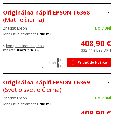
Originálna náplň EPSON T6368
(Matne čierna)
Značka: Epson
DO 7 DNÍ
Množstvo atramentu
700 ml
408,90 €
S
kompatibilnou náplňou
môžete
ušetriť 367 €
332,44 € bez DPH
Pridať do košíka
ks
Originálna náplň EPSON T6369
(Svetlo svetlo čierna)
Značka: Epson
DO 7 DNÍ
Množstvo atramentu
700 ml
408,90 €