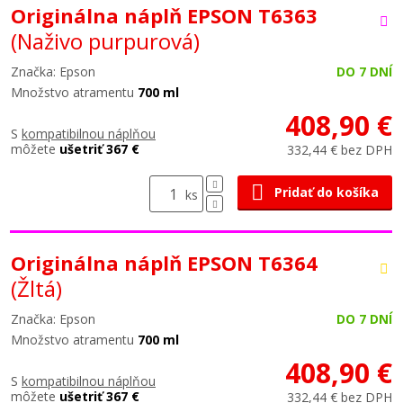
Originálna náplň EPSON T6363
(Naživo purpurová)
Značka: Epson
DO 7 DNÍ
Množstvo atramentu
700 ml
408,90 €
S
kompatibilnou náplňou
môžete
ušetriť 367 €
332,44 € bez DPH
Pridať do košíka
ks
Originálna náplň EPSON T6364
(Žltá)
Značka: Epson
DO 7 DNÍ
Množstvo atramentu
700 ml
408,90 €
S
kompatibilnou náplňou
môžete
ušetriť 367 €
332,44 € bez DPH