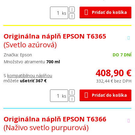
Pridať do košíka
ks
Originálna náplň EPSON T6365
(Svetlo azúrová)
Značka: Epson
DO 7 DNÍ
Množstvo atramentu
700 ml
408,90 €
S
kompatibilnou náplňou
môžete
ušetriť 367 €
332,44 € bez DPH
Pridať do košíka
ks
Originálna náplň EPSON T6366
(Naživo svetlo purpurová)