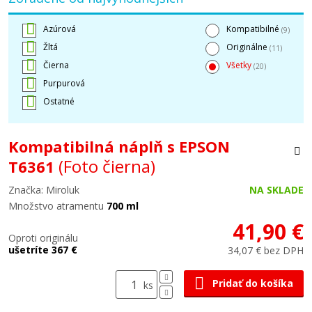
Azúrová
Kompatibilné
(9)
Žltá
Originálne
(11)
Čierna
Všetky
(20)
Purpurová
Ostatné
Kompatibilná náplň s EPSON
(Foto čierna)
T6361
Značka: Miroluk
NA SKLADE
Množstvo atramentu
700 ml
41,90 €
Oproti originálu
ušetríte 367 €
34,07 € bez DPH
Pridať do košíka
ks