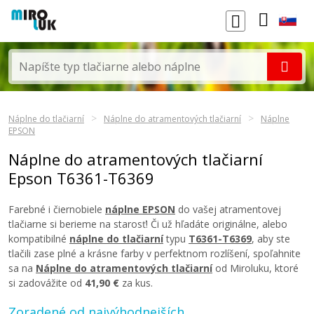
Náplne do tlačiarní
Náplne do atramentových tlačiarní
Náplne
EPSON
Náplne do atramentových tlačiarní
Epson T6361-T6369
Farebné i čiernobiele
náplne EPSON
do vašej atramentovej
tlačiarne si berieme na starosť! Či už hľadáte originálne, alebo
kompatibilné
náplne do tlačiarní
typu
T6361-T6369
, aby ste
tlačili zase plné a krásne farby v perfektnom rozlíšení, spoľahnite
sa na
Náplne do atramentových tlačiarní
od Miroluku, ktoré
si zadovážite od
41,90 €
za kus.
Zoradené od najvýhodnejších