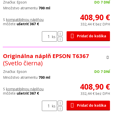
Značka: Epson
DO 7 DNÍ
Množstvo atramentu
700 ml
408,90 €
S
kompatibilnou náplňou
môžete
ušetriť 367 €
332,44 € bez DPH
Pridať do košíka
ks
Originálna náplň EPSON T6367
(Svetlo čierna)
Značka: Epson
DO 7 DNÍ
Množstvo atramentu
700 ml
408,90 €
S
kompatibilnou náplňou
môžete
ušetriť 367 €
332,44 € bez DPH
Pridať do košíka
ks