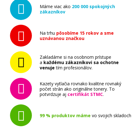
Máme viac ako
200 000 spokojných
zákazníkov
Na trhu
pôsobíme 15 rokov a sme
uznávanou značkou
Zakladáme si na osobnom prístupe
a
každému zákazníkovi sa ochotne
venuje
tím profesionálov.
Kazety vytlačia rovnako kvalitne rovnaký
počet strán ako originálne tonery. To
potvrdzuje aj
certifikát STMC
.
99 % produktov máme
vo svojich skladoch